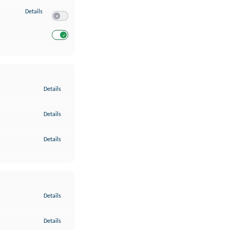
zu Entwicklung und Verbesserung der Angebote
Details
Switch zum Einwilligen bzw. Ablehnen des Dienstes Entwickl
Switch zum Einwilligen bzw. Ablehnen des Dienstes Entwicklu
zu Gewährleistung der Sicherheit, Verhinderung und Aufdeckung v
Details
zu Bereitstellung und Anzeige von Werbung und Inhalten
Details
zu Ihre Entscheidungen zum Datenschutz speichern und übermittel
Details
zu Abgleichung und Kombination von Daten aus unterschiedlichen 
Details
zu Verknüpfung verschiedener Endgeräte
Details