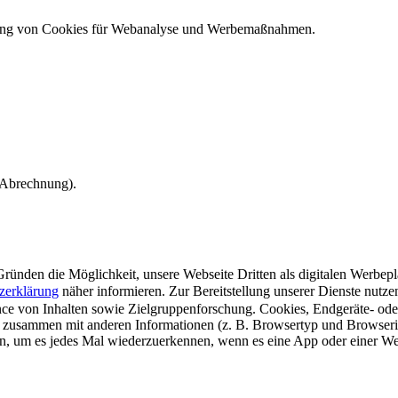
ndung von Cookies für Webanalyse und Werbemaßnahmen.
e Abrechnung).
ünden die Möglichkeit, unsere Webseite Dritten als digitalen Werbeplat
zerklärung
näher informieren.
Zur Bereitstellung unserer Dienste nutz
e von Inhalten sowie Zielgruppenforschung. Cookies, Endgeräte- ode
 zusammen mit anderen Informationen (z. B. Browsertyp und Browserin
n, um es jedes Mal wiederzuerkennen, wenn es eine App oder einer Webs