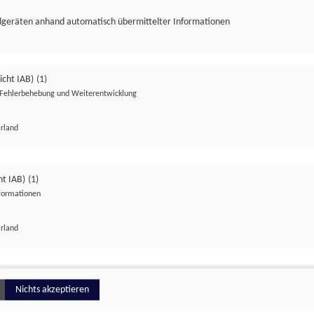
ndgeräten anhand automatisch übermittelter Informationen
icht IAB)
(1)
Fehlerbehebung und Weiterentwicklung
Irland
Impressum
Datenschutzerklärung
Datenschutzeinstellungen
ht IAB)
(1)
nformationen
Irland
ionell
Nichts akzeptieren