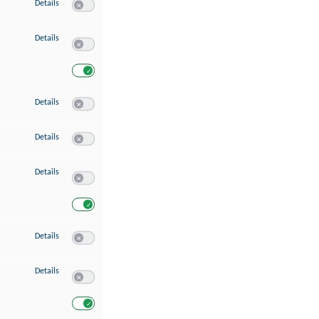
zu Speichern von oder Zugriff auf Informationen auf einem Endgerät
Details
Switch zum Einwilligen bzw. Ablehnen des Dienstes Speichern 
zu Verwendung reduzierter Daten zur Auswahl von Werbeanzeigen
Details
Switch zum Einwilligen bzw. Ablehnen des Dienstes Verwend
Switch zum Einwilligen bzw. Ablehnen des Dienstes Verwendu
zu Erstellung von Profilen für personalisierte Werbung
Details
Switch zum Einwilligen bzw. Ablehnen des Dienstes Erstellung 
zu Verwendung von Profilen zur Auswahl personalisierter Werbung
Details
Switch zum Einwilligen bzw. Ablehnen des Dienstes Verwendun
zu Messung der Werbeleistung
Details
Switch zum Einwilligen bzw. Ablehnen des Dienstes Messung 
Switch zum Einwilligen bzw. Ablehnen des Dienstes Messung d
zu Messung der Performance von Inhalten
Details
Switch zum Einwilligen bzw. Ablehnen des Dienstes Messung 
zu Analyse von Zielgruppen durch Statistiken oder Kombinationen von Dat
Details
Switch zum Einwilligen bzw. Ablehnen des Dienstes Analyse v
Switch zum Einwilligen bzw. Ablehnen des Dienstes Analyse v