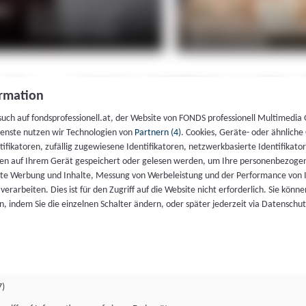
rmation
such auf fondsprofessionell.at, der Website von FONDS professionell Multimedia
ienste nutzen wir Technologien von
Partnern (4)
. Cookies, Geräte- oder ähnliche
entifikatoren, zufällig zugewiesene Identifikatoren, netzwerkbasierte Identifik
en auf Ihrem Gerät gespeichert oder gelesen werden, um Ihre personenbezogen
rte Werbung und Inhalte, Messung von Werbeleistung und der Performance von 
erarbeiten. Dies ist für den Zugriff auf die Website nicht erforderlich. Sie können
, indem Sie die einzelnen Schalter ändern, oder später jederzeit via Datenschu
7)