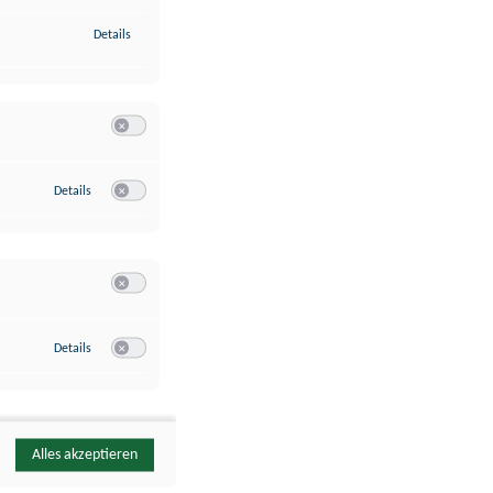
zu Identifikation von Endgeräten anhand automatisch übermittelte
Details
Switch zum Einwilligen bzw. Ablehnen der Kategorie Analyse / 
zu Google Analytics
Details
Switch zum Einwilligen bzw. Ablehnen des Dienstes Google Ana
Switch zum Einwilligen bzw. Ablehnen der Kategorie Sonstige 
zu YouTube
Details
Switch zum Einwilligen bzw. Ablehnen des Dienstes YouTube
Alles akzeptieren