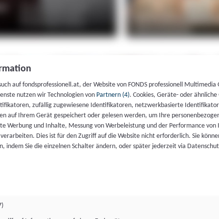
rmation
such auf fondsprofessionell.at, der Website von FONDS professionell Multimedia
ienste nutzen wir Technologien von
Partnern (4)
. Cookies, Geräte- oder ähnliche
entifikatoren, zufällig zugewiesene Identifikatoren, netzwerkbasierte Identifik
en auf Ihrem Gerät gespeichert oder gelesen werden, um Ihre personenbezogen
rte Werbung und Inhalte, Messung von Werbeleistung und der Performance von 
erarbeiten. Dies ist für den Zugriff auf die Website nicht erforderlich. Sie können
, indem Sie die einzelnen Schalter ändern, oder später jederzeit via Datenschu
7)