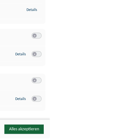
zu Identifikation von Endgeräten anhand automatisch übermittelte
Details
Switch zum Einwilligen bzw. Ablehnen der Kategorie Analyse / 
zu Google Analytics
Details
Switch zum Einwilligen bzw. Ablehnen des Dienstes Google Ana
Switch zum Einwilligen bzw. Ablehnen der Kategorie Sonstige 
zu YouTube
Details
Switch zum Einwilligen bzw. Ablehnen des Dienstes YouTube
Alles akzeptieren