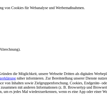
ndung von Cookies für Webanalyse und Werbemaßnahmen.
e Abrechnung).
ünden die Möglichkeit, unsere Webseite Dritten als digitalen Werbeplat
zerklärung
näher informieren.
Zur Bereitstellung unserer Dienste nutz
e von Inhalten sowie Zielgruppenforschung. Cookies, Endgeräte- ode
 zusammen mit anderen Informationen (z. B. Browsertyp und Browserin
n, um es jedes Mal wiederzuerkennen, wenn es eine App oder einer Webs