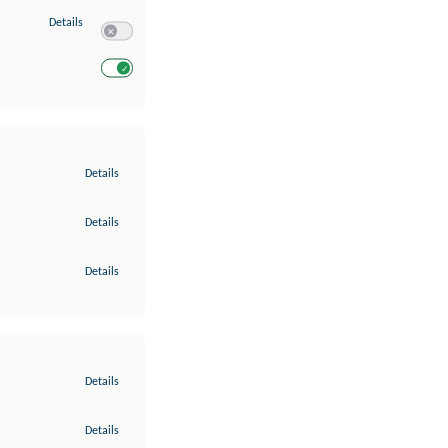
zu Entwicklung und Verbesserung der Angebote
Details
Switch zum Einwilligen bzw. Ablehnen des Dienstes Entwickl
Switch zum Einwilligen bzw. Ablehnen des Dienstes Entwicklu
zu Gewährleistung der Sicherheit, Verhinderung und Aufdeckung v
Details
zu Bereitstellung und Anzeige von Werbung und Inhalten
Details
zu Ihre Entscheidungen zum Datenschutz speichern und übermittel
Details
zu Abgleichung und Kombination von Daten aus unterschiedlichen 
Details
zu Verknüpfung verschiedener Endgeräte
Details