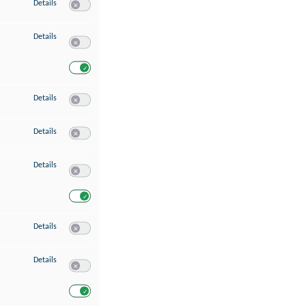
zu Speichern von oder Zugriff auf Informationen auf einem Endgerät
Details
Switch zum Einwilligen bzw. Ablehnen des Dienstes Speichern 
zu Verwendung reduzierter Daten zur Auswahl von Werbeanzeigen
Details
Switch zum Einwilligen bzw. Ablehnen des Dienstes Verwend
Switch zum Einwilligen bzw. Ablehnen des Dienstes Verwendu
zu Erstellung von Profilen für personalisierte Werbung
Details
Switch zum Einwilligen bzw. Ablehnen des Dienstes Erstellung 
zu Verwendung von Profilen zur Auswahl personalisierter Werbung
Details
Switch zum Einwilligen bzw. Ablehnen des Dienstes Verwendun
zu Messung der Werbeleistung
Details
Switch zum Einwilligen bzw. Ablehnen des Dienstes Messung 
Switch zum Einwilligen bzw. Ablehnen des Dienstes Messung d
zu Messung der Performance von Inhalten
Details
Switch zum Einwilligen bzw. Ablehnen des Dienstes Messung 
zu Analyse von Zielgruppen durch Statistiken oder Kombinationen von Dat
Details
Switch zum Einwilligen bzw. Ablehnen des Dienstes Analyse v
Switch zum Einwilligen bzw. Ablehnen des Dienstes Analyse v