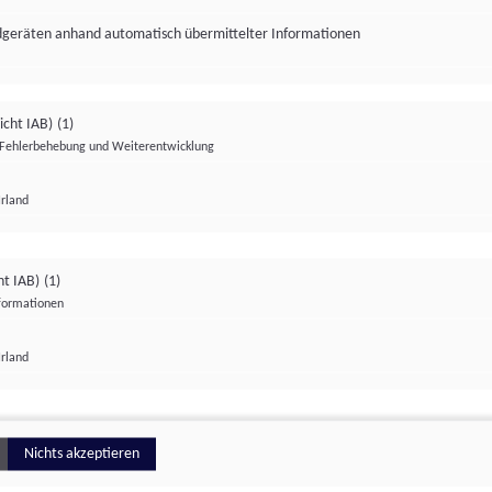
ndgeräten anhand automatisch übermittelter Informationen
icht IAB)
(1)
Fehlerbehebung und Weiterentwicklung
Irland
Impressum
Datenschutzerklärung
Datenschutzeinstellungen
ht IAB)
(1)
nformationen
Irland
ionell
Nichts akzeptieren