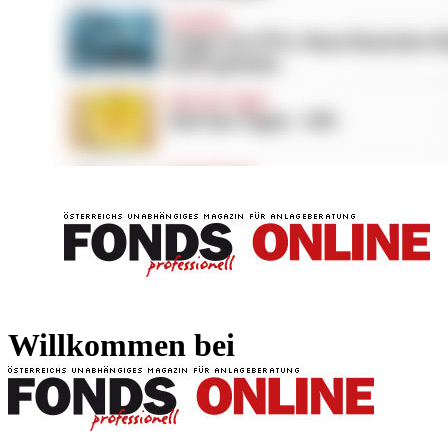
FONDS professionell
FONDS professi
Willkommen bei