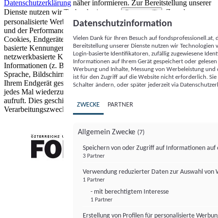
Datenschutzerklärung
näher informieren.
Zur Bereitstellung unserer
Dienste nutzen wir Technologien von
. Zwecke:
Partnern (5)
personalisierte Werbung und Inhalte, Messung von Werbeleistung
Datenschutzinformation
und der Performance von Inhalten sowie Zielgruppenforschung.
Vielen Dank für Ihren Besuch auf fondsprofessionell.at
Cookies, Endgeräte- oder ähnliche Online-Kennungen (z. B. login-
Bereitstellung unserer Dienste nutzen wir Technologien
basierte Kennungen, zufällig generierte Kennungen,
Login-basierte Identifikatoren, zufällig zugewiesene Id
netzwerkbasierte Kennungen) können zusammen mit anderen
Informationen auf Ihrem Gerät gespeichert oder gelese
Informationen (z. B. Browsertyp und Browserinformationen,
Werbung und Inhalte, Messung von Werbeleistung und d
Sprache, Bildschirmgröße, unterstützte Technologien usw.) auf
ist für den Zugriff auf die Website nicht erforderlich. S
Ihrem Endgerät gespeichert oder von dort ausgelesen werden, um es
Schalter ändern, oder später jederzeit via Datenschutzer
jedes Mal wiederzuerkennen, wenn es eine App oder einer Webseite
aufruft. Dies geschieht für einen oder mehrere der hier aufgeführten
ZWECKE
PARTNER
Verarbeitungszwecke.
Allgemein Zwecke
(7)
Speichern von oder Zugriff auf Informationen au
3 Partner
FONDS professionell
Verwendung reduzierter Daten zur Auswahl von
1 Partner
- mit berechtigtem Interesse
1 Partner
Erstellung von Profilen für personalisierte Werbu