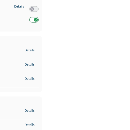
zu Entwicklung und Verbesserung der Angebote
Details
Switch zum Einwilligen bzw. Ablehnen des Dienstes Entwickl
Switch zum Einwilligen bzw. Ablehnen des Dienstes Entwicklu
zu Gewährleistung der Sicherheit, Verhinderung und Aufdeckung v
Details
zu Bereitstellung und Anzeige von Werbung und Inhalten
Details
zu Ihre Entscheidungen zum Datenschutz speichern und übermittel
Details
zu Abgleichung und Kombination von Daten aus unterschiedlichen 
Details
zu Verknüpfung verschiedener Endgeräte
Details