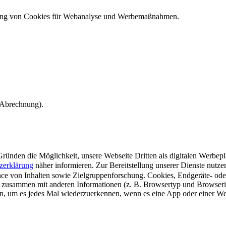
ndung von Cookies für Webanalyse und Werbemaßnahmen.
e Abrechnung).
ünden die Möglichkeit, unsere Webseite Dritten als digitalen Werbeplat
zerklärung
näher informieren.
Zur Bereitstellung unserer Dienste nutz
e von Inhalten sowie Zielgruppenforschung. Cookies, Endgeräte- ode
 zusammen mit anderen Informationen (z. B. Browsertyp und Browserin
n, um es jedes Mal wiederzuerkennen, wenn es eine App oder einer Webs