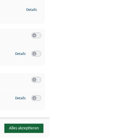
zu Identifikation von Endgeräten anhand automatisch übermittelte
Details
Switch zum Einwilligen bzw. Ablehnen der Kategorie Analyse / 
zu Google Analytics
Details
Switch zum Einwilligen bzw. Ablehnen des Dienstes Google Ana
Switch zum Einwilligen bzw. Ablehnen der Kategorie Sonstige 
zu YouTube
Details
Switch zum Einwilligen bzw. Ablehnen des Dienstes YouTube
Alles akzeptieren