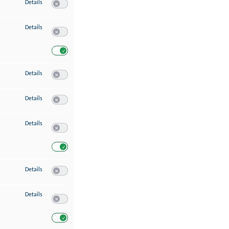
zu Speichern von oder Zugriff auf Informationen auf einem Endgerät
Details
Switch zum Einwilligen bzw. Ablehnen des Dienstes Speichern 
zu Verwendung reduzierter Daten zur Auswahl von Werbeanzeigen
Details
Switch zum Einwilligen bzw. Ablehnen des Dienstes Verwend
Switch zum Einwilligen bzw. Ablehnen des Dienstes Verwendu
zu Erstellung von Profilen für personalisierte Werbung
Details
Switch zum Einwilligen bzw. Ablehnen des Dienstes Erstellung 
zu Verwendung von Profilen zur Auswahl personalisierter Werbung
Details
Switch zum Einwilligen bzw. Ablehnen des Dienstes Verwendun
zu Messung der Werbeleistung
Details
Switch zum Einwilligen bzw. Ablehnen des Dienstes Messung 
Switch zum Einwilligen bzw. Ablehnen des Dienstes Messung d
zu Messung der Performance von Inhalten
Details
Switch zum Einwilligen bzw. Ablehnen des Dienstes Messung 
zu Analyse von Zielgruppen durch Statistiken oder Kombinationen von Dat
Details
Switch zum Einwilligen bzw. Ablehnen des Dienstes Analyse v
Switch zum Einwilligen bzw. Ablehnen des Dienstes Analyse v