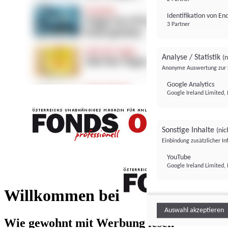
Identifikation von E
3 Partner
Analyse / Statistik
(n
Anonyme Auswertung zur 
Google Analytics
Google Ireland Limited, 
Sonstige Inhalte
(nic
Einbindung zusätzlicher I
FONDS professionell
YouTube
Google Ireland Limited, 
FONDS profess
Willkommen bei
Auswahl akzeptieren
Wie gewohnt mit Werbung lesen