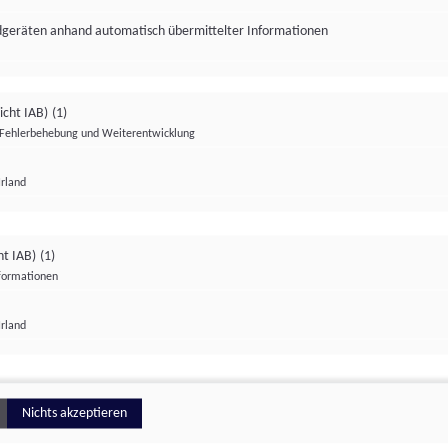
ndgeräten anhand automatisch übermittelter Informationen
icht IAB)
(1)
Fehlerbehebung und Weiterentwicklung
Irland
Impressum
Datenschutzerklärung
Datenschutzeinstellungen
ht IAB)
(1)
nformationen
Irland
ionell
Nichts akzeptieren