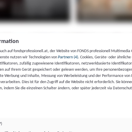
rmation
such auf fondsprofessionell.at, der Website von FONDS professionell Multimedia
ienste nutzen wir Technologien von
Partnern (4)
. Cookies, Geräte- oder ähnliche
entifikatoren, zufällig zugewiesene Identifikatoren, netzwerkbasierte Identifik
en auf Ihrem Gerät gespeichert oder gelesen werden, um Ihre personenbezogen
rte Werbung und Inhalte, Messung von Werbeleistung und der Performance von 
erarbeiten. Dies ist für den Zugriff auf die Website nicht erforderlich. Sie können
, indem Sie die einzelnen Schalter ändern, oder später jederzeit via Datenschu
7)