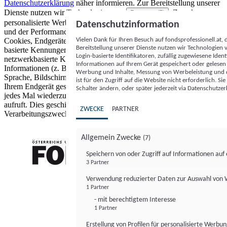
Datenschutzerklärung
näher informieren.
Zur Bereitstellung unserer
Dienste nutzen wir Technologien von
. Zwecke:
Partnern (5)
personalisierte Werbung und Inhalte, Messung von Werbeleistung
Datenschutzinformation
und der Performance von Inhalten sowie Zielgruppenforschung.
Vielen Dank für Ihren Besuch auf fondsprofessionell.at
Cookies, Endgeräte- oder ähnliche Online-Kennungen (z. B. login-
Bereitstellung unserer Dienste nutzen wir Technologien
basierte Kennungen, zufällig generierte Kennungen,
Login-basierte Identifikatoren, zufällig zugewiesene Id
netzwerkbasierte Kennungen) können zusammen mit anderen
Informationen auf Ihrem Gerät gespeichert oder gelese
Informationen (z. B. Browsertyp und Browserinformationen,
Werbung und Inhalte, Messung von Werbeleistung und d
Sprache, Bildschirmgröße, unterstützte Technologien usw.) auf
ist für den Zugriff auf die Website nicht erforderlich. S
Ihrem Endgerät gespeichert oder von dort ausgelesen werden, um es
Schalter ändern, oder später jederzeit via Datenschutzer
jedes Mal wiederzuerkennen, wenn es eine App oder einer Webseite
aufruft. Dies geschieht für einen oder mehrere der hier aufgeführten
ZWECKE
PARTNER
Verarbeitungszwecke.
Allgemein Zwecke
(7)
Speichern von oder Zugriff auf Informationen au
3 Partner
FONDS professionell
Verwendung reduzierter Daten zur Auswahl von
1 Partner
- mit berechtigtem Interesse
1 Partner
Erstellung von Profilen für personalisierte Werbu