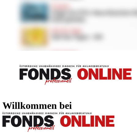
FONDS professionell
FONDS professi
Willkommen bei