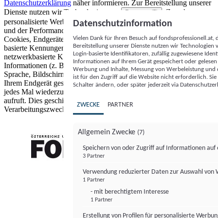
Datenschutzerklärung
näher informieren.
Zur Bereitstellung unserer
Dienste nutzen wir Technologien von
. Zwecke:
Partnern (5)
personalisierte Werbung und Inhalte, Messung von Werbeleistung
Datenschutzinformation
und der Performance von Inhalten sowie Zielgruppenforschung.
Vielen Dank für Ihren Besuch auf fondsprofessionell.at
Cookies, Endgeräte- oder ähnliche Online-Kennungen (z. B. login-
Bereitstellung unserer Dienste nutzen wir Technologien
basierte Kennungen, zufällig generierte Kennungen,
Login-basierte Identifikatoren, zufällig zugewiesene Id
netzwerkbasierte Kennungen) können zusammen mit anderen
Informationen auf Ihrem Gerät gespeichert oder gelese
Informationen (z. B. Browsertyp und Browserinformationen,
Werbung und Inhalte, Messung von Werbeleistung und d
Sprache, Bildschirmgröße, unterstützte Technologien usw.) auf
ist für den Zugriff auf die Website nicht erforderlich. S
Ihrem Endgerät gespeichert oder von dort ausgelesen werden, um es
Schalter ändern, oder später jederzeit via Datenschutzer
jedes Mal wiederzuerkennen, wenn es eine App oder einer Webseite
aufruft. Dies geschieht für einen oder mehrere der hier aufgeführten
ZWECKE
PARTNER
Verarbeitungszwecke.
Allgemein Zwecke
(7)
Speichern von oder Zugriff auf Informationen au
3 Partner
FONDS professionell
Verwendung reduzierter Daten zur Auswahl von
1 Partner
- mit berechtigtem Interesse
1 Partner
Erstellung von Profilen für personalisierte Werbu