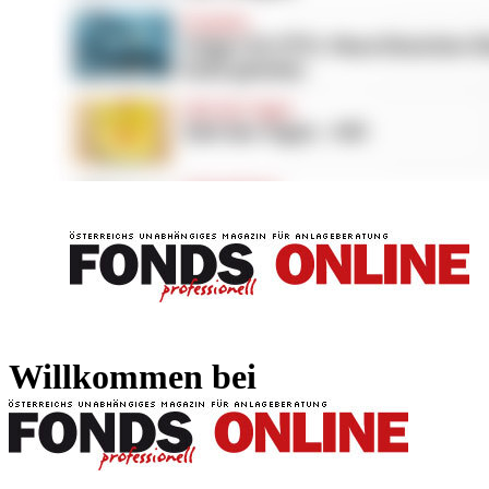
FONDS professionell
FONDS professi
Willkommen bei