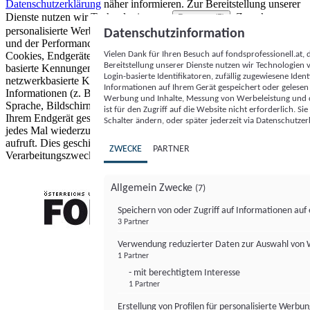
Datenschutzerklärung
näher informieren.
Zur Bereitstellung unserer
Dienste nutzen wir Technologien von
. Zwecke:
Partnern (5)
personalisierte Werbung und Inhalte, Messung von Werbeleistung
Datenschutzinformation
und der Performance von Inhalten sowie Zielgruppenforschung.
Vielen Dank für Ihren Besuch auf fondsprofessionell.at
Cookies, Endgeräte- oder ähnliche Online-Kennungen (z. B. login-
Bereitstellung unserer Dienste nutzen wir Technologien
basierte Kennungen, zufällig generierte Kennungen,
Login-basierte Identifikatoren, zufällig zugewiesene Id
netzwerkbasierte Kennungen) können zusammen mit anderen
Informationen auf Ihrem Gerät gespeichert oder gelese
Informationen (z. B. Browsertyp und Browserinformationen,
Werbung und Inhalte, Messung von Werbeleistung und d
Sprache, Bildschirmgröße, unterstützte Technologien usw.) auf
ist für den Zugriff auf die Website nicht erforderlich. S
Ihrem Endgerät gespeichert oder von dort ausgelesen werden, um es
Schalter ändern, oder später jederzeit via Datenschutzer
jedes Mal wiederzuerkennen, wenn es eine App oder einer Webseite
aufruft. Dies geschieht für einen oder mehrere der hier aufgeführten
ZWECKE
PARTNER
Verarbeitungszwecke.
Allgemein Zwecke
(7)
Speichern von oder Zugriff auf Informationen au
3 Partner
FONDS professionell
Verwendung reduzierter Daten zur Auswahl von
1 Partner
- mit berechtigtem Interesse
1 Partner
Erstellung von Profilen für personalisierte Werbu