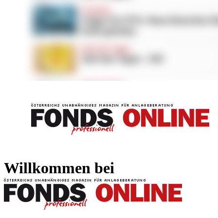
FONDS professionell
FONDS professi
Willkommen bei