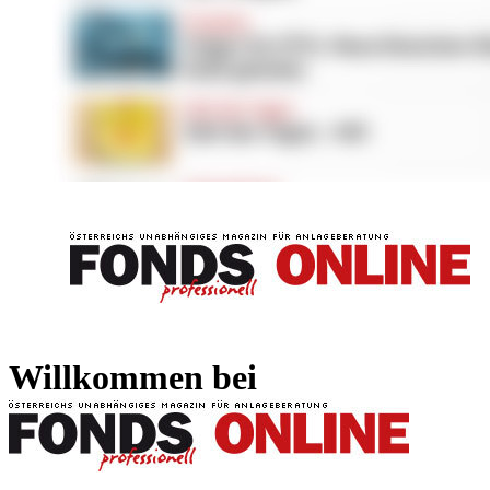
FONDS professionell
FONDS professi
Willkommen bei