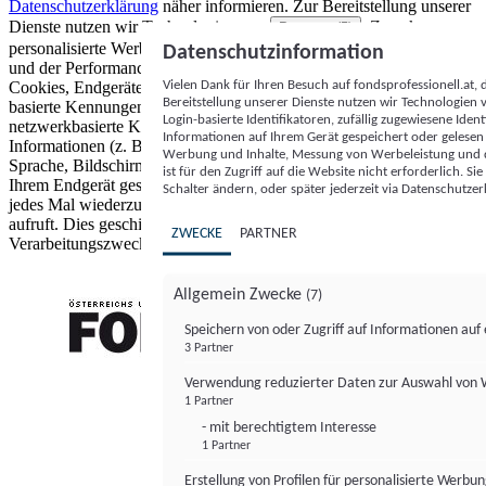
Datenschutzerklärung
näher informieren.
Zur Bereitstellung unserer
Dienste nutzen wir Technologien von
. Zwecke:
Partnern (5)
personalisierte Werbung und Inhalte, Messung von Werbeleistung
Datenschutzinformation
und der Performance von Inhalten sowie Zielgruppenforschung.
Vielen Dank für Ihren Besuch auf fondsprofessionell.at
Cookies, Endgeräte- oder ähnliche Online-Kennungen (z. B. login-
Bereitstellung unserer Dienste nutzen wir Technologien
basierte Kennungen, zufällig generierte Kennungen,
Login-basierte Identifikatoren, zufällig zugewiesene Id
netzwerkbasierte Kennungen) können zusammen mit anderen
Informationen auf Ihrem Gerät gespeichert oder gelese
Informationen (z. B. Browsertyp und Browserinformationen,
Werbung und Inhalte, Messung von Werbeleistung und d
Sprache, Bildschirmgröße, unterstützte Technologien usw.) auf
ist für den Zugriff auf die Website nicht erforderlich. S
Ihrem Endgerät gespeichert oder von dort ausgelesen werden, um es
Schalter ändern, oder später jederzeit via Datenschutzer
jedes Mal wiederzuerkennen, wenn es eine App oder einer Webseite
aufruft. Dies geschieht für einen oder mehrere der hier aufgeführten
ZWECKE
PARTNER
Verarbeitungszwecke.
Allgemein Zwecke
(7)
Speichern von oder Zugriff auf Informationen au
3 Partner
FONDS professionell
Verwendung reduzierter Daten zur Auswahl von
1 Partner
- mit berechtigtem Interesse
1 Partner
Erstellung von Profilen für personalisierte Werbu