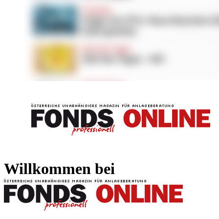
FONDS professionell
FONDS professi
Willkommen bei