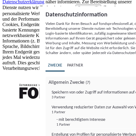
Datenschutzerklärung
näher informieren.
Zur Bereitstellung unserer
Dienste nutzen wir Technologien von
. Zwecke:
Partnern (5)
personalisierte Werbung und Inhalte, Messung von Werbeleistung
Datenschutzinformation
und der Performance von Inhalten sowie Zielgruppenforschung.
Vielen Dank für Ihren Besuch auf fondsprofessionell.at
Cookies, Endgeräte- oder ähnliche Online-Kennungen (z. B. login-
Bereitstellung unserer Dienste nutzen wir Technologien
basierte Kennungen, zufällig generierte Kennungen,
Login-basierte Identifikatoren, zufällig zugewiesene Id
netzwerkbasierte Kennungen) können zusammen mit anderen
Informationen auf Ihrem Gerät gespeichert oder gelese
Informationen (z. B. Browsertyp und Browserinformationen,
Werbung und Inhalte, Messung von Werbeleistung und d
Sprache, Bildschirmgröße, unterstützte Technologien usw.) auf
ist für den Zugriff auf die Website nicht erforderlich. S
Ihrem Endgerät gespeichert oder von dort ausgelesen werden, um es
Schalter ändern, oder später jederzeit via Datenschutzer
jedes Mal wiederzuerkennen, wenn es eine App oder einer Webseite
aufruft. Dies geschieht für einen oder mehrere der hier aufgeführten
ZWECKE
PARTNER
Verarbeitungszwecke.
Allgemein Zwecke
(7)
Speichern von oder Zugriff auf Informationen au
3 Partner
FONDS professionell
Verwendung reduzierter Daten zur Auswahl von
1 Partner
- mit berechtigtem Interesse
1 Partner
Erstellung von Profilen für personalisierte Werbu