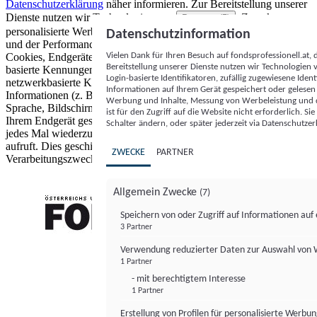
Datenschutzerklärung
näher informieren.
Zur Bereitstellung unserer
Dienste nutzen wir Technologien von
. Zwecke:
Partnern (5)
personalisierte Werbung und Inhalte, Messung von Werbeleistung
Datenschutzinformation
und der Performance von Inhalten sowie Zielgruppenforschung.
Vielen Dank für Ihren Besuch auf fondsprofessionell.at
Cookies, Endgeräte- oder ähnliche Online-Kennungen (z. B. login-
Bereitstellung unserer Dienste nutzen wir Technologien
basierte Kennungen, zufällig generierte Kennungen,
Login-basierte Identifikatoren, zufällig zugewiesene Id
netzwerkbasierte Kennungen) können zusammen mit anderen
Informationen auf Ihrem Gerät gespeichert oder gelese
Informationen (z. B. Browsertyp und Browserinformationen,
Werbung und Inhalte, Messung von Werbeleistung und d
Sprache, Bildschirmgröße, unterstützte Technologien usw.) auf
ist für den Zugriff auf die Website nicht erforderlich. S
Ihrem Endgerät gespeichert oder von dort ausgelesen werden, um es
Schalter ändern, oder später jederzeit via Datenschutzer
jedes Mal wiederzuerkennen, wenn es eine App oder einer Webseite
aufruft. Dies geschieht für einen oder mehrere der hier aufgeführten
ZWECKE
PARTNER
Verarbeitungszwecke.
Allgemein Zwecke
(7)
Speichern von oder Zugriff auf Informationen au
3 Partner
FONDS professionell
Verwendung reduzierter Daten zur Auswahl von
1 Partner
- mit berechtigtem Interesse
1 Partner
Erstellung von Profilen für personalisierte Werbu