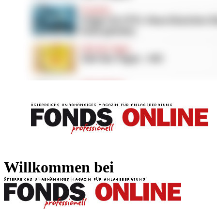
FONDS professionell
FONDS professi
Willkommen bei