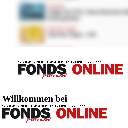
FONDS professionell
FONDS professi
Willkommen bei