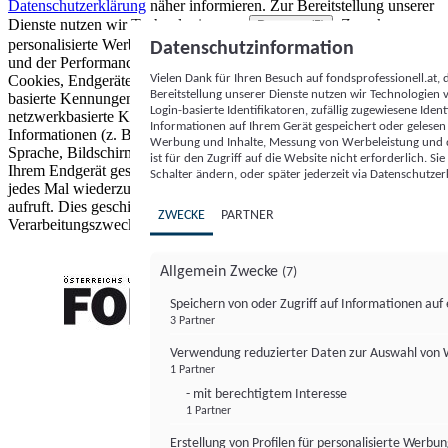
Datenschutzerklärung
näher informieren.
Zur Bereitstellung unserer
Dienste nutzen wir Technologien von
. Zwecke:
Partnern (5)
personalisierte Werbung und Inhalte, Messung von Werbeleistung
Datenschutzinformation
und der Performance von Inhalten sowie Zielgruppenforschung.
Vielen Dank für Ihren Besuch auf fondsprofessionell.at
Cookies, Endgeräte- oder ähnliche Online-Kennungen (z. B. login-
Bereitstellung unserer Dienste nutzen wir Technologien
basierte Kennungen, zufällig generierte Kennungen,
Login-basierte Identifikatoren, zufällig zugewiesene Id
netzwerkbasierte Kennungen) können zusammen mit anderen
Informationen auf Ihrem Gerät gespeichert oder gelese
Informationen (z. B. Browsertyp und Browserinformationen,
Werbung und Inhalte, Messung von Werbeleistung und d
Sprache, Bildschirmgröße, unterstützte Technologien usw.) auf
ist für den Zugriff auf die Website nicht erforderlich. S
Ihrem Endgerät gespeichert oder von dort ausgelesen werden, um es
Schalter ändern, oder später jederzeit via Datenschutzer
jedes Mal wiederzuerkennen, wenn es eine App oder einer Webseite
aufruft. Dies geschieht für einen oder mehrere der hier aufgeführten
ZWECKE
PARTNER
Verarbeitungszwecke.
Allgemein Zwecke
(7)
Speichern von oder Zugriff auf Informationen au
3 Partner
FONDS professionell
Verwendung reduzierter Daten zur Auswahl von
1 Partner
- mit berechtigtem Interesse
1 Partner
Erstellung von Profilen für personalisierte Werbu