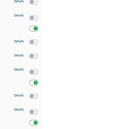
zu Speichern von oder Zugriff auf Informationen auf einem Endgerät
Details
Switch zum Einwilligen bzw. Ablehnen des Dienstes Speichern 
zu Verwendung reduzierter Daten zur Auswahl von Werbeanzeigen
Details
Switch zum Einwilligen bzw. Ablehnen des Dienstes Verwend
Switch zum Einwilligen bzw. Ablehnen des Dienstes Verwendu
zu Erstellung von Profilen für personalisierte Werbung
Details
Switch zum Einwilligen bzw. Ablehnen des Dienstes Erstellung 
zu Verwendung von Profilen zur Auswahl personalisierter Werbung
Details
Switch zum Einwilligen bzw. Ablehnen des Dienstes Verwendun
zu Messung der Werbeleistung
Details
Switch zum Einwilligen bzw. Ablehnen des Dienstes Messung 
Switch zum Einwilligen bzw. Ablehnen des Dienstes Messung d
zu Messung der Performance von Inhalten
Details
Switch zum Einwilligen bzw. Ablehnen des Dienstes Messung 
zu Analyse von Zielgruppen durch Statistiken oder Kombinationen von Dat
Details
Switch zum Einwilligen bzw. Ablehnen des Dienstes Analyse v
Switch zum Einwilligen bzw. Ablehnen des Dienstes Analyse v