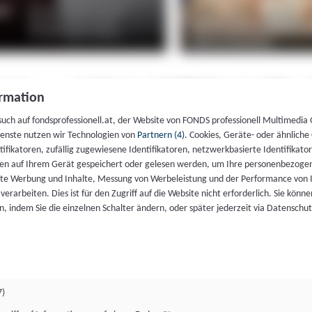
rmation
such auf fondsprofessionell.at, der Website von FONDS professionell Multimedia
ienste nutzen wir Technologien von
Partnern (4)
. Cookies, Geräte- oder ähnliche
entifikatoren, zufällig zugewiesene Identifikatoren, netzwerkbasierte Identifik
en auf Ihrem Gerät gespeichert oder gelesen werden, um Ihre personenbezogen
rte Werbung und Inhalte, Messung von Werbeleistung und der Performance von 
erarbeiten. Dies ist für den Zugriff auf die Website nicht erforderlich. Sie können
, indem Sie die einzelnen Schalter ändern, oder später jederzeit via Datenschu
7)