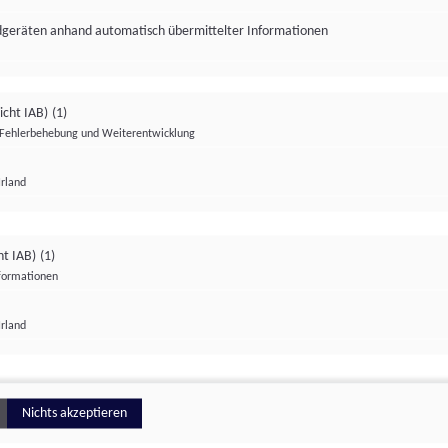
ndgeräten anhand automatisch übermittelter Informationen
icht IAB)
(1)
Fehlerbehebung und Weiterentwicklung
Irland
Impressum
Datenschutzerklärung
Datenschutzeinstellungen
ht IAB)
(1)
nformationen
Irland
ionell
Nichts akzeptieren