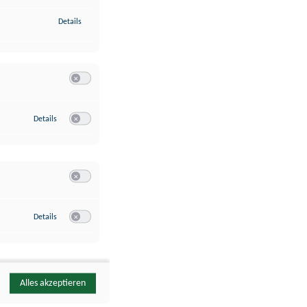
zu Identifikation von Endgeräten anhand automatisch übermittelte
Details
Switch zum Einwilligen bzw. Ablehnen der Kategorie Analyse / 
zu Google Analytics
Details
Switch zum Einwilligen bzw. Ablehnen des Dienstes Google Ana
Switch zum Einwilligen bzw. Ablehnen der Kategorie Sonstige 
zu YouTube
Details
Switch zum Einwilligen bzw. Ablehnen des Dienstes YouTube
Alles akzeptieren