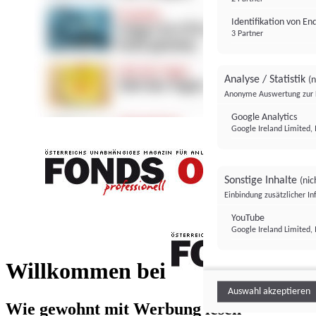
Identifikation von E
3 Partner
Analyse / Statistik
(n
Anonyme Auswertung zur 
Google Analytics
Google Ireland Limited, 
Sonstige Inhalte
(nic
Einbindung zusätzlicher I
FONDS professionell
YouTube
Google Ireland Limited, 
FONDS profess
Willkommen bei
Auswahl akzeptieren
Wie gewohnt mit Werbung lesen