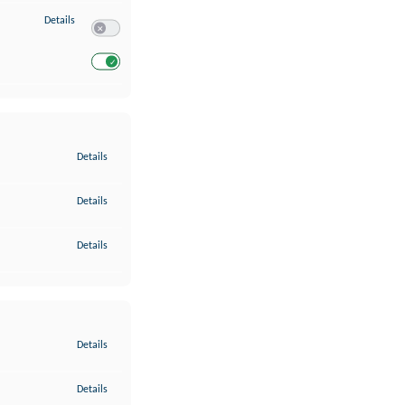
zu Entwicklung und Verbesserung der Angebote
Details
Switch zum Einwilligen bzw. Ablehnen des Dienstes Entwickl
Switch zum Einwilligen bzw. Ablehnen des Dienstes Entwicklu
zu Gewährleistung der Sicherheit, Verhinderung und Aufdeckung v
Details
zu Bereitstellung und Anzeige von Werbung und Inhalten
Details
zu Ihre Entscheidungen zum Datenschutz speichern und übermittel
Details
zu Abgleichung und Kombination von Daten aus unterschiedlichen 
Details
zu Verknüpfung verschiedener Endgeräte
Details