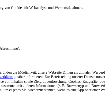
ndung von Cookies für Webanalyse und Werbemaßnahmen.
e Abrechnung).
ünden die Möglichkeit, unsere Webseite Dritten als digitalen Werbeplat
zerklärung
näher informieren.
Zur Bereitstellung unserer Dienste nutz
e von Inhalten sowie Zielgruppenforschung. Cookies, Endgeräte- ode
 zusammen mit anderen Informationen (z. B. Browsertyp und Browserin
n, um es jedes Mal wiederzuerkennen, wenn es eine App oder einer Webs