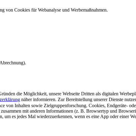
ndung von Cookies für Webanalyse und Werbemaßnahmen.
e Abrechnung).
ünden die Möglichkeit, unsere Webseite Dritten als digitalen Werbeplat
zerklärung
näher informieren.
Zur Bereitstellung unserer Dienste nutz
e von Inhalten sowie Zielgruppenforschung. Cookies, Endgeräte- ode
 zusammen mit anderen Informationen (z. B. Browsertyp und Browserin
n, um es jedes Mal wiederzuerkennen, wenn es eine App oder einer Webs