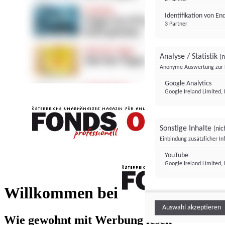
Identifikation von E
3 Partner
Analyse / Statistik
(n
Anonyme Auswertung zur 
Google Analytics
Google Ireland Limited, 
Sonstige Inhalte
(nic
Einbindung zusätzlicher I
FONDS professionell
YouTube
Google Ireland Limited, 
FONDS profess
Willkommen bei
Auswahl akzeptieren
Wie gewohnt mit Werbung lesen