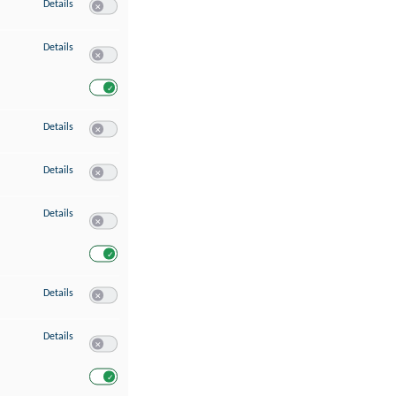
zu Speichern von oder Zugriff auf Informationen auf einem Endgerät
Details
Switch zum Einwilligen bzw. Ablehnen des Dienstes Speichern 
zu Verwendung reduzierter Daten zur Auswahl von Werbeanzeigen
Details
Switch zum Einwilligen bzw. Ablehnen des Dienstes Verwend
Switch zum Einwilligen bzw. Ablehnen des Dienstes Verwendu
zu Erstellung von Profilen für personalisierte Werbung
Details
Switch zum Einwilligen bzw. Ablehnen des Dienstes Erstellung 
zu Verwendung von Profilen zur Auswahl personalisierter Werbung
Details
Switch zum Einwilligen bzw. Ablehnen des Dienstes Verwendun
zu Messung der Werbeleistung
Details
Switch zum Einwilligen bzw. Ablehnen des Dienstes Messung 
Switch zum Einwilligen bzw. Ablehnen des Dienstes Messung d
zu Messung der Performance von Inhalten
Details
Switch zum Einwilligen bzw. Ablehnen des Dienstes Messung 
zu Analyse von Zielgruppen durch Statistiken oder Kombinationen von Dat
Details
Switch zum Einwilligen bzw. Ablehnen des Dienstes Analyse v
Switch zum Einwilligen bzw. Ablehnen des Dienstes Analyse v