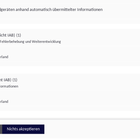
ndgeräten anhand automatisch übermittelter Informationen
icht IAB)
(1)
Fehlerbehebung und Weiterentwicklung
Irland
Impressum
Datenschutzerklärung
Datenschutzeinstellungen
ht IAB)
(1)
nformationen
Irland
ionell
Nichts akzeptieren