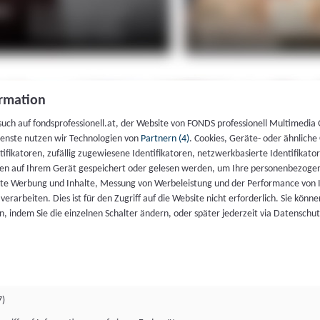
rmation
such auf fondsprofessionell.at, der Website von FONDS professionell Multimedia
ienste nutzen wir Technologien von
Partnern (4)
. Cookies, Geräte- oder ähnliche
entifikatoren, zufällig zugewiesene Identifikatoren, netzwerkbasierte Identifik
en auf Ihrem Gerät gespeichert oder gelesen werden, um Ihre personenbezogen
rte Werbung und Inhalte, Messung von Werbeleistung und der Performance von 
erarbeiten. Dies ist für den Zugriff auf die Website nicht erforderlich. Sie können
, indem Sie die einzelnen Schalter ändern, oder später jederzeit via Datenschu
7)