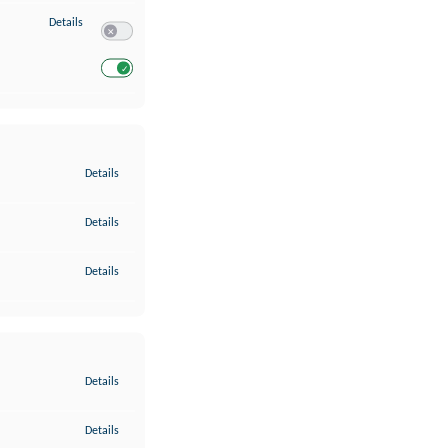
zu Entwicklung und Verbesserung der Angebote
Details
Switch zum Einwilligen bzw. Ablehnen des Dienstes Entwickl
Switch zum Einwilligen bzw. Ablehnen des Dienstes Entwicklu
zu Gewährleistung der Sicherheit, Verhinderung und Aufdeckung v
Details
zu Bereitstellung und Anzeige von Werbung und Inhalten
Details
zu Ihre Entscheidungen zum Datenschutz speichern und übermittel
Details
zu Abgleichung und Kombination von Daten aus unterschiedlichen 
Details
zu Verknüpfung verschiedener Endgeräte
Details