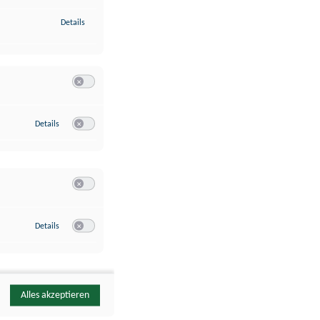
zu Identifikation von Endgeräten anhand automatisch übermittelte
Details
Switch zum Einwilligen bzw. Ablehnen der Kategorie Analyse / 
zu Google Analytics
Details
Switch zum Einwilligen bzw. Ablehnen des Dienstes Google Ana
Switch zum Einwilligen bzw. Ablehnen der Kategorie Sonstige 
zu YouTube
Details
Switch zum Einwilligen bzw. Ablehnen des Dienstes YouTube
Alles akzeptieren