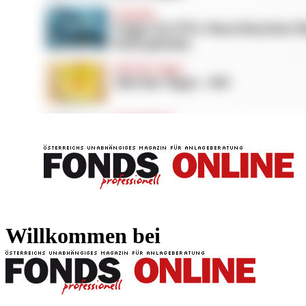
FONDS professionell
FONDS professi
Willkommen bei