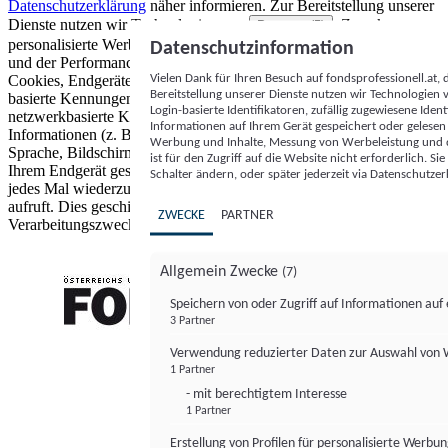
Datenschutzerklärung
näher informieren.
Zur Bereitstellung unserer
Dienste nutzen wir Technologien von
. Zwecke:
Partnern (5)
personalisierte Werbung und Inhalte, Messung von Werbeleistung
Datenschutzinformation
und der Performance von Inhalten sowie Zielgruppenforschung.
Vielen Dank für Ihren Besuch auf fondsprofessionell.at
Cookies, Endgeräte- oder ähnliche Online-Kennungen (z. B. login-
Bereitstellung unserer Dienste nutzen wir Technologien
basierte Kennungen, zufällig generierte Kennungen,
Login-basierte Identifikatoren, zufällig zugewiesene Id
netzwerkbasierte Kennungen) können zusammen mit anderen
Informationen auf Ihrem Gerät gespeichert oder gelese
Informationen (z. B. Browsertyp und Browserinformationen,
Werbung und Inhalte, Messung von Werbeleistung und d
Sprache, Bildschirmgröße, unterstützte Technologien usw.) auf
ist für den Zugriff auf die Website nicht erforderlich. S
Ihrem Endgerät gespeichert oder von dort ausgelesen werden, um es
Schalter ändern, oder später jederzeit via Datenschutzer
jedes Mal wiederzuerkennen, wenn es eine App oder einer Webseite
aufruft. Dies geschieht für einen oder mehrere der hier aufgeführten
ZWECKE
PARTNER
Verarbeitungszwecke.
Allgemein Zwecke
(7)
Speichern von oder Zugriff auf Informationen au
3 Partner
FONDS professionell
Verwendung reduzierter Daten zur Auswahl von
1 Partner
- mit berechtigtem Interesse
1 Partner
Erstellung von Profilen für personalisierte Werbu