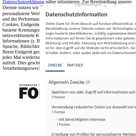
Datenschutzerklärung
näher informieren.
Zur Bereitstellung unserer
Dienste nutzen wir Technologien von
. Zwecke:
Partnern (5)
personalisierte Werbung und Inhalte, Messung von Werbeleistung
Datenschutzinformation
und der Performance von Inhalten sowie Zielgruppenforschung.
Vielen Dank für Ihren Besuch auf fondsprofessionell.at
Cookies, Endgeräte- oder ähnliche Online-Kennungen (z. B. login-
Bereitstellung unserer Dienste nutzen wir Technologien
basierte Kennungen, zufällig generierte Kennungen,
Login-basierte Identifikatoren, zufällig zugewiesene Id
netzwerkbasierte Kennungen) können zusammen mit anderen
Informationen auf Ihrem Gerät gespeichert oder gelese
Informationen (z. B. Browsertyp und Browserinformationen,
Werbung und Inhalte, Messung von Werbeleistung und d
Sprache, Bildschirmgröße, unterstützte Technologien usw.) auf
ist für den Zugriff auf die Website nicht erforderlich. S
Ihrem Endgerät gespeichert oder von dort ausgelesen werden, um es
Schalter ändern, oder später jederzeit via Datenschutzer
jedes Mal wiederzuerkennen, wenn es eine App oder einer Webseite
aufruft. Dies geschieht für einen oder mehrere der hier aufgeführten
ZWECKE
PARTNER
Verarbeitungszwecke.
Allgemein Zwecke
(7)
Speichern von oder Zugriff auf Informationen au
3 Partner
FONDS professionell
Verwendung reduzierter Daten zur Auswahl von
1 Partner
- mit berechtigtem Interesse
1 Partner
Erstellung von Profilen für personalisierte Werbu