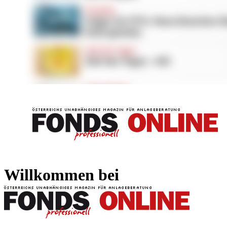
FONDS professionell
FONDS professi
Willkommen bei