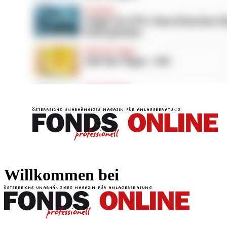
FONDS professionell
FONDS professi
Willkommen bei