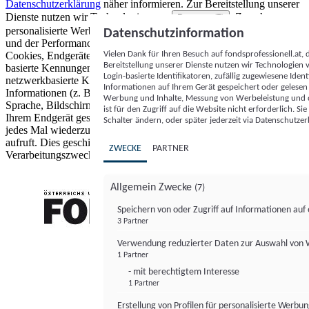
Datenschutzerklärung
näher informieren.
Zur Bereitstellung unserer
Dienste nutzen wir Technologien von
. Zwecke:
Partnern (5)
personalisierte Werbung und Inhalte, Messung von Werbeleistung
Datenschutzinformation
und der Performance von Inhalten sowie Zielgruppenforschung.
Vielen Dank für Ihren Besuch auf fondsprofessionell.at
Cookies, Endgeräte- oder ähnliche Online-Kennungen (z. B. login-
Bereitstellung unserer Dienste nutzen wir Technologien
basierte Kennungen, zufällig generierte Kennungen,
Login-basierte Identifikatoren, zufällig zugewiesene Id
netzwerkbasierte Kennungen) können zusammen mit anderen
Informationen auf Ihrem Gerät gespeichert oder gelese
Informationen (z. B. Browsertyp und Browserinformationen,
Werbung und Inhalte, Messung von Werbeleistung und d
Sprache, Bildschirmgröße, unterstützte Technologien usw.) auf
ist für den Zugriff auf die Website nicht erforderlich. S
Ihrem Endgerät gespeichert oder von dort ausgelesen werden, um es
Schalter ändern, oder später jederzeit via Datenschutzer
jedes Mal wiederzuerkennen, wenn es eine App oder einer Webseite
aufruft. Dies geschieht für einen oder mehrere der hier aufgeführten
ZWECKE
PARTNER
Verarbeitungszwecke.
Allgemein Zwecke
(7)
Speichern von oder Zugriff auf Informationen au
3 Partner
FONDS professionell
Verwendung reduzierter Daten zur Auswahl von
1 Partner
- mit berechtigtem Interesse
1 Partner
Erstellung von Profilen für personalisierte Werbu