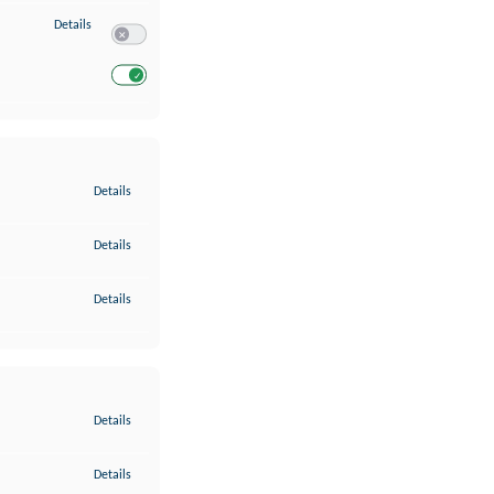
zu Entwicklung und Verbesserung der Angebote
Details
Switch zum Einwilligen bzw. Ablehnen des Dienstes Entwickl
Switch zum Einwilligen bzw. Ablehnen des Dienstes Entwicklu
zu Gewährleistung der Sicherheit, Verhinderung und Aufdeckung v
Details
zu Bereitstellung und Anzeige von Werbung und Inhalten
Details
zu Ihre Entscheidungen zum Datenschutz speichern und übermittel
Details
zu Abgleichung und Kombination von Daten aus unterschiedlichen 
Details
zu Verknüpfung verschiedener Endgeräte
Details