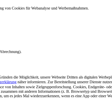
ndung von Cookies für Webanalyse und Werbemaßnahmen.
e Abrechnung).
ünden die Möglichkeit, unsere Webseite Dritten als digitalen Werbeplat
zerklärung
näher informieren.
Zur Bereitstellung unserer Dienste nutz
e von Inhalten sowie Zielgruppenforschung. Cookies, Endgeräte- ode
 zusammen mit anderen Informationen (z. B. Browsertyp und Browserin
n, um es jedes Mal wiederzuerkennen, wenn es eine App oder einer Webs