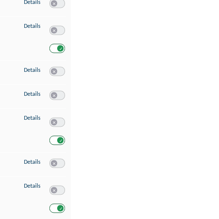
zu Speichern von oder Zugriff auf Informationen auf einem Endgerät
Details
Switch zum Einwilligen bzw. Ablehnen des Dienstes Speichern 
zu Verwendung reduzierter Daten zur Auswahl von Werbeanzeigen
Details
Switch zum Einwilligen bzw. Ablehnen des Dienstes Verwend
Switch zum Einwilligen bzw. Ablehnen des Dienstes Verwendu
zu Erstellung von Profilen für personalisierte Werbung
Details
Switch zum Einwilligen bzw. Ablehnen des Dienstes Erstellung 
zu Verwendung von Profilen zur Auswahl personalisierter Werbung
Details
Switch zum Einwilligen bzw. Ablehnen des Dienstes Verwendun
zu Messung der Werbeleistung
Details
Switch zum Einwilligen bzw. Ablehnen des Dienstes Messung 
Switch zum Einwilligen bzw. Ablehnen des Dienstes Messung d
zu Messung der Performance von Inhalten
Details
Switch zum Einwilligen bzw. Ablehnen des Dienstes Messung 
zu Analyse von Zielgruppen durch Statistiken oder Kombinationen von Dat
Details
Switch zum Einwilligen bzw. Ablehnen des Dienstes Analyse v
Switch zum Einwilligen bzw. Ablehnen des Dienstes Analyse v