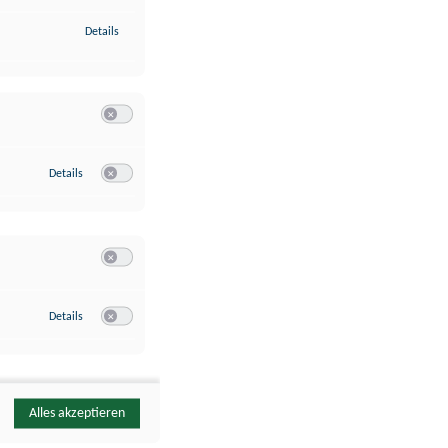
zu Identifikation von Endgeräten anhand automatisch übermittelte
Details
Switch zum Einwilligen bzw. Ablehnen der Kategorie Analyse / 
zu Google Analytics
Details
Switch zum Einwilligen bzw. Ablehnen des Dienstes Google Ana
Switch zum Einwilligen bzw. Ablehnen der Kategorie Sonstige 
zu YouTube
Details
Switch zum Einwilligen bzw. Ablehnen des Dienstes YouTube
Alles akzeptieren