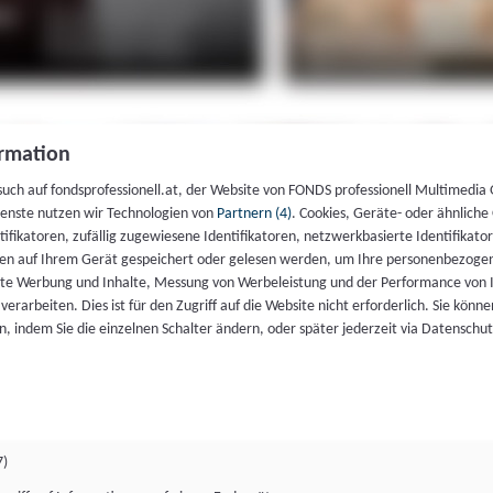
rmation
such auf fondsprofessionell.at, der Website von FONDS professionell Multimedia
ienste nutzen wir Technologien von
Partnern (4)
. Cookies, Geräte- oder ähnliche
entifikatoren, zufällig zugewiesene Identifikatoren, netzwerkbasierte Identifik
en auf Ihrem Gerät gespeichert oder gelesen werden, um Ihre personenbezogen
rte Werbung und Inhalte, Messung von Werbeleistung und der Performance von 
erarbeiten. Dies ist für den Zugriff auf die Website nicht erforderlich. Sie können
, indem Sie die einzelnen Schalter ändern, oder später jederzeit via Datenschu
7)