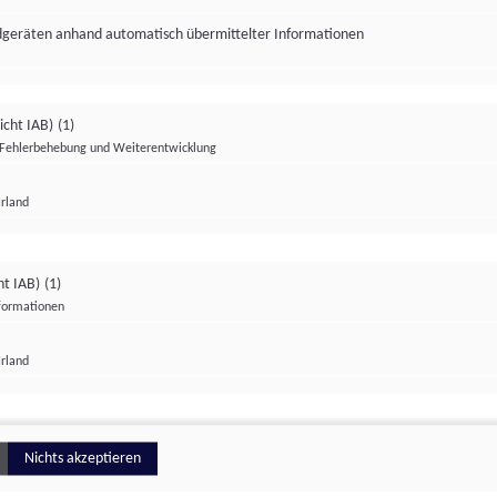
ndgeräten anhand automatisch übermittelter Informationen
icht IAB)
(1)
Fehlerbehebung und Weiterentwicklung
Irland
Impressum
Datenschutzerklärung
Datenschutzeinstellungen
ht IAB)
(1)
nformationen
Irland
ionell
Nichts akzeptieren