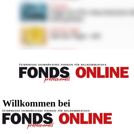
FONDS professionell
FONDS professi
Willkommen bei