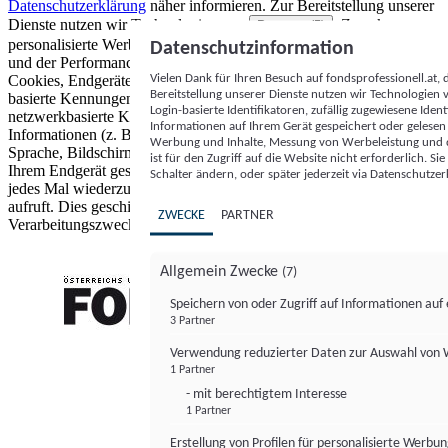
Datenschutzerklärung
näher informieren.
Zur Bereitstellung unserer
Dienste nutzen wir Technologien von
. Zwecke:
Partnern (5)
personalisierte Werbung und Inhalte, Messung von Werbeleistung
Datenschutzinformation
und der Performance von Inhalten sowie Zielgruppenforschung.
Vielen Dank für Ihren Besuch auf fondsprofessionell.at
Cookies, Endgeräte- oder ähnliche Online-Kennungen (z. B. login-
Bereitstellung unserer Dienste nutzen wir Technologien
basierte Kennungen, zufällig generierte Kennungen,
Login-basierte Identifikatoren, zufällig zugewiesene Id
netzwerkbasierte Kennungen) können zusammen mit anderen
Informationen auf Ihrem Gerät gespeichert oder gelese
Informationen (z. B. Browsertyp und Browserinformationen,
Werbung und Inhalte, Messung von Werbeleistung und d
Sprache, Bildschirmgröße, unterstützte Technologien usw.) auf
ist für den Zugriff auf die Website nicht erforderlich. S
Ihrem Endgerät gespeichert oder von dort ausgelesen werden, um es
Schalter ändern, oder später jederzeit via Datenschutzer
jedes Mal wiederzuerkennen, wenn es eine App oder einer Webseite
aufruft. Dies geschieht für einen oder mehrere der hier aufgeführten
ZWECKE
PARTNER
Verarbeitungszwecke.
Allgemein Zwecke
(7)
Speichern von oder Zugriff auf Informationen au
3 Partner
FONDS professionell
Verwendung reduzierter Daten zur Auswahl von
1 Partner
- mit berechtigtem Interesse
1 Partner
Erstellung von Profilen für personalisierte Werbu