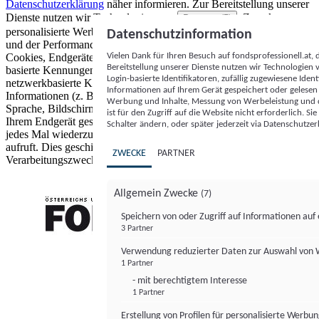
Datenschutzerklärung
näher informieren.
Zur Bereitstellung unserer
Dienste nutzen wir Technologien von
. Zwecke:
Partnern (5)
personalisierte Werbung und Inhalte, Messung von Werbeleistung
Datenschutzinformation
und der Performance von Inhalten sowie Zielgruppenforschung.
Vielen Dank für Ihren Besuch auf fondsprofessionell.at
Cookies, Endgeräte- oder ähnliche Online-Kennungen (z. B. login-
Bereitstellung unserer Dienste nutzen wir Technologien
basierte Kennungen, zufällig generierte Kennungen,
Login-basierte Identifikatoren, zufällig zugewiesene Id
netzwerkbasierte Kennungen) können zusammen mit anderen
Informationen auf Ihrem Gerät gespeichert oder gelese
Informationen (z. B. Browsertyp und Browserinformationen,
Werbung und Inhalte, Messung von Werbeleistung und d
Sprache, Bildschirmgröße, unterstützte Technologien usw.) auf
ist für den Zugriff auf die Website nicht erforderlich. S
Ihrem Endgerät gespeichert oder von dort ausgelesen werden, um es
Schalter ändern, oder später jederzeit via Datenschutzer
jedes Mal wiederzuerkennen, wenn es eine App oder einer Webseite
aufruft. Dies geschieht für einen oder mehrere der hier aufgeführten
ZWECKE
PARTNER
Verarbeitungszwecke.
Allgemein Zwecke
(7)
Speichern von oder Zugriff auf Informationen au
3 Partner
FONDS professionell
Verwendung reduzierter Daten zur Auswahl von
1 Partner
- mit berechtigtem Interesse
1 Partner
Erstellung von Profilen für personalisierte Werbu