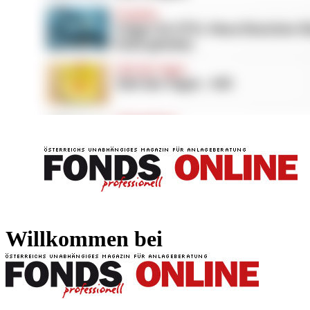
FONDS professionell
FONDS professi
Willkommen bei