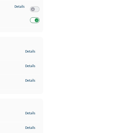
zu Entwicklung und Verbesserung der Angebote
Details
Switch zum Einwilligen bzw. Ablehnen des Dienstes Entwickl
Switch zum Einwilligen bzw. Ablehnen des Dienstes Entwicklu
zu Gewährleistung der Sicherheit, Verhinderung und Aufdeckung v
Details
zu Bereitstellung und Anzeige von Werbung und Inhalten
Details
zu Ihre Entscheidungen zum Datenschutz speichern und übermittel
Details
zu Abgleichung und Kombination von Daten aus unterschiedlichen 
Details
zu Verknüpfung verschiedener Endgeräte
Details