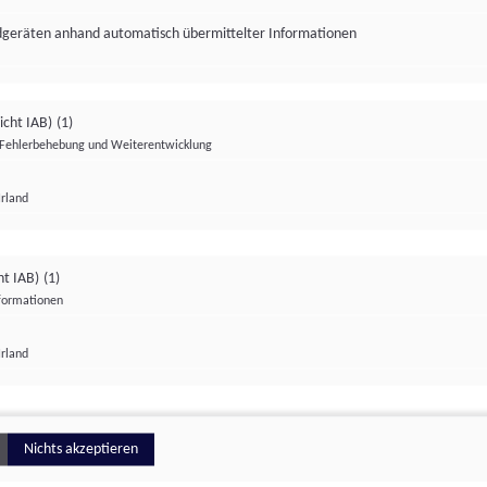
ndgeräten anhand automatisch übermittelter Informationen
icht IAB)
(1)
Fehlerbehebung und Weiterentwicklung
Irland
Impressum
Datenschutzerklärung
Datenschutzeinstellungen
ht IAB)
(1)
nformationen
Irland
ionell
Nichts akzeptieren