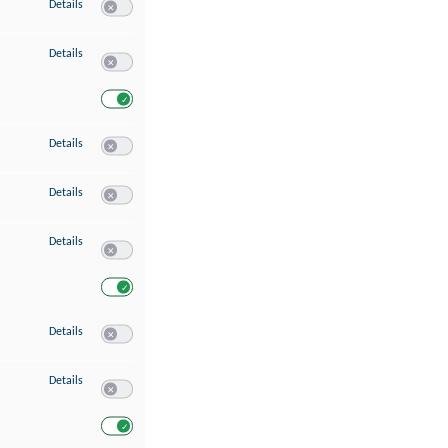
zu Speichern von oder Zugriff auf Informationen auf einem Endgerät
Details
Switch zum Einwilligen bzw. Ablehnen des Dienstes Speichern 
zu Verwendung reduzierter Daten zur Auswahl von Werbeanzeigen
Details
Switch zum Einwilligen bzw. Ablehnen des Dienstes Verwend
Switch zum Einwilligen bzw. Ablehnen des Dienstes Verwendu
zu Erstellung von Profilen für personalisierte Werbung
Details
Switch zum Einwilligen bzw. Ablehnen des Dienstes Erstellung 
zu Verwendung von Profilen zur Auswahl personalisierter Werbung
Details
Switch zum Einwilligen bzw. Ablehnen des Dienstes Verwendun
zu Messung der Werbeleistung
Details
Switch zum Einwilligen bzw. Ablehnen des Dienstes Messung 
Switch zum Einwilligen bzw. Ablehnen des Dienstes Messung d
zu Messung der Performance von Inhalten
Details
Switch zum Einwilligen bzw. Ablehnen des Dienstes Messung 
zu Analyse von Zielgruppen durch Statistiken oder Kombinationen von Dat
Details
Switch zum Einwilligen bzw. Ablehnen des Dienstes Analyse v
Switch zum Einwilligen bzw. Ablehnen des Dienstes Analyse v