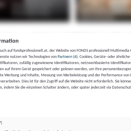
rmation
such auf fondsprofessionell.at, der Website von FONDS professionell Multimedia
ienste nutzen wir Technologien von
Partnern (4)
. Cookies, Geräte- oder ähnliche
entifikatoren, zufällig zugewiesene Identifikatoren, netzwerkbasierte Identifik
en auf Ihrem Gerät gespeichert oder gelesen werden, um Ihre personenbezogen
rte Werbung und Inhalte, Messung von Werbeleistung und der Performance von 
erarbeiten. Dies ist für den Zugriff auf die Website nicht erforderlich. Sie können
, indem Sie die einzelnen Schalter ändern, oder später jederzeit via Datenschu
7)