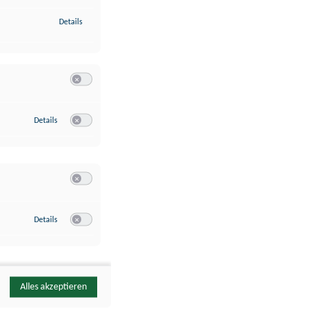
zu Identifikation von Endgeräten anhand automatisch übermittelte
Details
Switch zum Einwilligen bzw. Ablehnen der Kategorie Analyse / 
zu Google Analytics
Details
Switch zum Einwilligen bzw. Ablehnen des Dienstes Google Ana
Switch zum Einwilligen bzw. Ablehnen der Kategorie Sonstige 
zu YouTube
Details
Switch zum Einwilligen bzw. Ablehnen des Dienstes YouTube
Alles akzeptieren