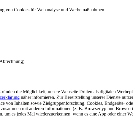
ndung von Cookies für Webanalyse und Werbemaßnahmen.
e Abrechnung).
ünden die Möglichkeit, unsere Webseite Dritten als digitalen Werbeplat
zerklärung
näher informieren.
Zur Bereitstellung unserer Dienste nutz
e von Inhalten sowie Zielgruppenforschung. Cookies, Endgeräte- ode
 zusammen mit anderen Informationen (z. B. Browsertyp und Browserin
n, um es jedes Mal wiederzuerkennen, wenn es eine App oder einer Webs