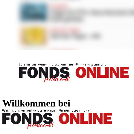
FONDS professionell
FONDS professi
Willkommen bei