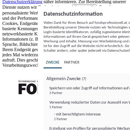
Datenschutzerklärung
näher informieren.
Zur Bereitstellung unserer
Dienste nutzen wir Technologien von
. Zwecke:
Partnern (5)
personalisierte Werbung und Inhalte, Messung von Werbeleistung
Datenschutzinformation
und der Performance von Inhalten sowie Zielgruppenforschung.
Vielen Dank für Ihren Besuch auf fondsprofessionell.at
Cookies, Endgeräte- oder ähnliche Online-Kennungen (z. B. login-
Bereitstellung unserer Dienste nutzen wir Technologien
basierte Kennungen, zufällig generierte Kennungen,
Login-basierte Identifikatoren, zufällig zugewiesene Id
netzwerkbasierte Kennungen) können zusammen mit anderen
Informationen auf Ihrem Gerät gespeichert oder gelese
Informationen (z. B. Browsertyp und Browserinformationen,
Werbung und Inhalte, Messung von Werbeleistung und d
Sprache, Bildschirmgröße, unterstützte Technologien usw.) auf
ist für den Zugriff auf die Website nicht erforderlich. S
Ihrem Endgerät gespeichert oder von dort ausgelesen werden, um es
Schalter ändern, oder später jederzeit via Datenschutzer
jedes Mal wiederzuerkennen, wenn es eine App oder einer Webseite
aufruft. Dies geschieht für einen oder mehrere der hier aufgeführten
ZWECKE
PARTNER
Verarbeitungszwecke.
Allgemein Zwecke
(7)
Speichern von oder Zugriff auf Informationen au
3 Partner
FONDS professionell
Verwendung reduzierter Daten zur Auswahl von
1 Partner
- mit berechtigtem Interesse
1 Partner
Erstellung von Profilen für personalisierte Werbu