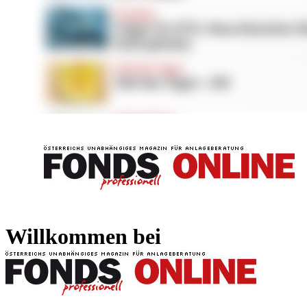
FONDS professionell
FONDS professi
Willkommen bei