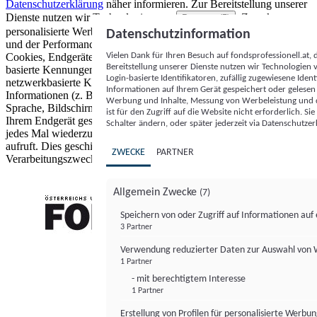
Datenschutzerklärung
näher informieren.
Zur Bereitstellung unserer
Dienste nutzen wir Technologien von
. Zwecke:
Partnern (5)
personalisierte Werbung und Inhalte, Messung von Werbeleistung
Datenschutzinformation
und der Performance von Inhalten sowie Zielgruppenforschung.
Vielen Dank für Ihren Besuch auf fondsprofessionell.at
Cookies, Endgeräte- oder ähnliche Online-Kennungen (z. B. login-
Bereitstellung unserer Dienste nutzen wir Technologien
basierte Kennungen, zufällig generierte Kennungen,
Login-basierte Identifikatoren, zufällig zugewiesene Id
netzwerkbasierte Kennungen) können zusammen mit anderen
Informationen auf Ihrem Gerät gespeichert oder gelese
Informationen (z. B. Browsertyp und Browserinformationen,
Werbung und Inhalte, Messung von Werbeleistung und d
Sprache, Bildschirmgröße, unterstützte Technologien usw.) auf
ist für den Zugriff auf die Website nicht erforderlich. S
Ihrem Endgerät gespeichert oder von dort ausgelesen werden, um es
Schalter ändern, oder später jederzeit via Datenschutzer
jedes Mal wiederzuerkennen, wenn es eine App oder einer Webseite
aufruft. Dies geschieht für einen oder mehrere der hier aufgeführten
ZWECKE
PARTNER
Verarbeitungszwecke.
Allgemein Zwecke
(7)
Speichern von oder Zugriff auf Informationen au
3 Partner
FONDS professionell
Verwendung reduzierter Daten zur Auswahl von
1 Partner
- mit berechtigtem Interesse
1 Partner
Erstellung von Profilen für personalisierte Werbu