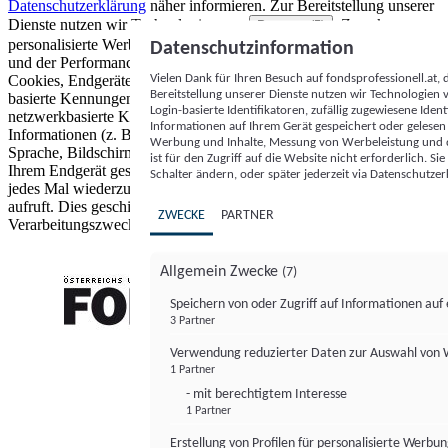
Datenschutzerklärung
näher informieren.
Zur Bereitstellung unserer
Dienste nutzen wir Technologien von
. Zwecke:
Partnern (5)
personalisierte Werbung und Inhalte, Messung von Werbeleistung
Datenschutzinformation
und der Performance von Inhalten sowie Zielgruppenforschung.
Vielen Dank für Ihren Besuch auf fondsprofessionell.at
Cookies, Endgeräte- oder ähnliche Online-Kennungen (z. B. login-
Bereitstellung unserer Dienste nutzen wir Technologien
basierte Kennungen, zufällig generierte Kennungen,
Login-basierte Identifikatoren, zufällig zugewiesene Id
netzwerkbasierte Kennungen) können zusammen mit anderen
Informationen auf Ihrem Gerät gespeichert oder gelese
Informationen (z. B. Browsertyp und Browserinformationen,
Werbung und Inhalte, Messung von Werbeleistung und d
Sprache, Bildschirmgröße, unterstützte Technologien usw.) auf
ist für den Zugriff auf die Website nicht erforderlich. S
Ihrem Endgerät gespeichert oder von dort ausgelesen werden, um es
Schalter ändern, oder später jederzeit via Datenschutzer
jedes Mal wiederzuerkennen, wenn es eine App oder einer Webseite
aufruft. Dies geschieht für einen oder mehrere der hier aufgeführten
ZWECKE
PARTNER
Verarbeitungszwecke.
Allgemein Zwecke
(7)
Speichern von oder Zugriff auf Informationen au
3 Partner
FONDS professionell
Verwendung reduzierter Daten zur Auswahl von
1 Partner
- mit berechtigtem Interesse
1 Partner
Erstellung von Profilen für personalisierte Werbu