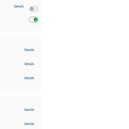
zu Entwicklung und Verbesserung der Angebote
Details
Switch zum Einwilligen bzw. Ablehnen des Dienstes Entwickl
Switch zum Einwilligen bzw. Ablehnen des Dienstes Entwicklu
zu Gewährleistung der Sicherheit, Verhinderung und Aufdeckung v
Details
zu Bereitstellung und Anzeige von Werbung und Inhalten
Details
zu Ihre Entscheidungen zum Datenschutz speichern und übermittel
Details
zu Abgleichung und Kombination von Daten aus unterschiedlichen 
Details
zu Verknüpfung verschiedener Endgeräte
Details