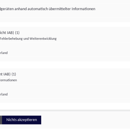
ndgeräten anhand automatisch übermittelter Informationen
icht IAB)
(1)
Fehlerbehebung und Weiterentwicklung
Irland
Impressum
Datenschutzerklärung
Datenschutzeinstellungen
ht IAB)
(1)
nformationen
Irland
ionell
Nichts akzeptieren