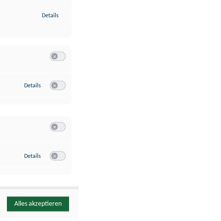
zu Identifikation von Endgeräten anhand automatisch übermittelte
Details
Switch zum Einwilligen bzw. Ablehnen der Kategorie Analyse / 
zu Google Analytics
Details
Switch zum Einwilligen bzw. Ablehnen des Dienstes Google Ana
Switch zum Einwilligen bzw. Ablehnen der Kategorie Sonstige 
zu YouTube
Details
Switch zum Einwilligen bzw. Ablehnen des Dienstes YouTube
Alles akzeptieren