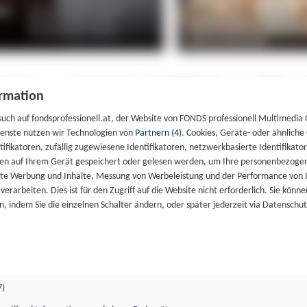
rmation
such auf fondsprofessionell.at, der Website von FONDS professionell Multimedia
ienste nutzen wir Technologien von
Partnern (4)
. Cookies, Geräte- oder ähnliche
entifikatoren, zufällig zugewiesene Identifikatoren, netzwerkbasierte Identifik
en auf Ihrem Gerät gespeichert oder gelesen werden, um Ihre personenbezogen
rte Werbung und Inhalte, Messung von Werbeleistung und der Performance von 
erarbeiten. Dies ist für den Zugriff auf die Website nicht erforderlich. Sie können
, indem Sie die einzelnen Schalter ändern, oder später jederzeit via Datenschu
7)