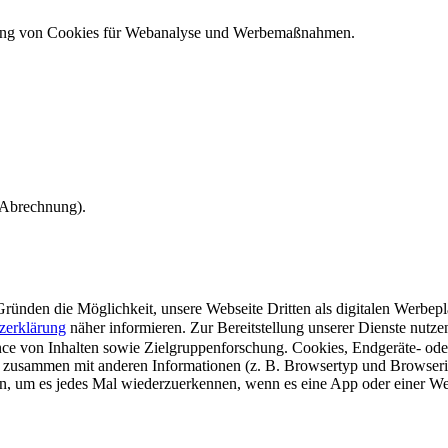
ndung von Cookies für Webanalyse und Werbemaßnahmen.
e Abrechnung).
ünden die Möglichkeit, unsere Webseite Dritten als digitalen Werbeplat
zerklärung
näher informieren.
Zur Bereitstellung unserer Dienste nutz
e von Inhalten sowie Zielgruppenforschung. Cookies, Endgeräte- ode
 zusammen mit anderen Informationen (z. B. Browsertyp und Browserin
n, um es jedes Mal wiederzuerkennen, wenn es eine App oder einer Webs