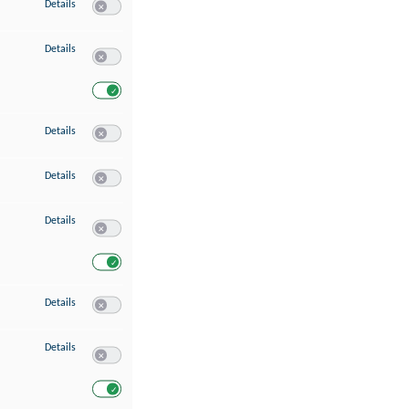
zu Speichern von oder Zugriff auf Informationen auf einem Endgerät
Details
Switch zum Einwilligen bzw. Ablehnen des Dienstes Speichern 
zu Verwendung reduzierter Daten zur Auswahl von Werbeanzeigen
Details
Switch zum Einwilligen bzw. Ablehnen des Dienstes Verwend
Switch zum Einwilligen bzw. Ablehnen des Dienstes Verwendu
zu Erstellung von Profilen für personalisierte Werbung
Details
Switch zum Einwilligen bzw. Ablehnen des Dienstes Erstellung 
zu Verwendung von Profilen zur Auswahl personalisierter Werbung
Details
Switch zum Einwilligen bzw. Ablehnen des Dienstes Verwendun
zu Messung der Werbeleistung
Details
Switch zum Einwilligen bzw. Ablehnen des Dienstes Messung 
Switch zum Einwilligen bzw. Ablehnen des Dienstes Messung d
zu Messung der Performance von Inhalten
Details
Switch zum Einwilligen bzw. Ablehnen des Dienstes Messung 
zu Analyse von Zielgruppen durch Statistiken oder Kombinationen von Dat
Details
Switch zum Einwilligen bzw. Ablehnen des Dienstes Analyse v
Switch zum Einwilligen bzw. Ablehnen des Dienstes Analyse v