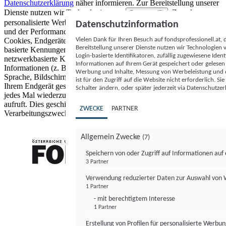
Datenschutzerklärung
näher informieren.
Zur Bereitstellung unserer
Dienste nutzen wir Technologien von
. Zwecke:
Partnern (5)
personalisierte Werbung und Inhalte, Messung von Werbeleistung
Datenschutzinformation
und der Performance von Inhalten sowie Zielgruppenforschung.
Vielen Dank für Ihren Besuch auf fondsprofessionell.at
Cookies, Endgeräte- oder ähnliche Online-Kennungen (z. B. login-
Bereitstellung unserer Dienste nutzen wir Technologien
basierte Kennungen, zufällig generierte Kennungen,
Login-basierte Identifikatoren, zufällig zugewiesene Id
netzwerkbasierte Kennungen) können zusammen mit anderen
Informationen auf Ihrem Gerät gespeichert oder gelese
Informationen (z. B. Browsertyp und Browserinformationen,
Werbung und Inhalte, Messung von Werbeleistung und d
Sprache, Bildschirmgröße, unterstützte Technologien usw.) auf
ist für den Zugriff auf die Website nicht erforderlich. S
Ihrem Endgerät gespeichert oder von dort ausgelesen werden, um es
Schalter ändern, oder später jederzeit via Datenschutzer
jedes Mal wiederzuerkennen, wenn es eine App oder einer Webseite
aufruft. Dies geschieht für einen oder mehrere der hier aufgeführten
ZWECKE
PARTNER
Verarbeitungszwecke.
Allgemein Zwecke
(7)
Speichern von oder Zugriff auf Informationen au
3 Partner
FONDS professionell
Verwendung reduzierter Daten zur Auswahl von
1 Partner
- mit berechtigtem Interesse
1 Partner
Erstellung von Profilen für personalisierte Werbu