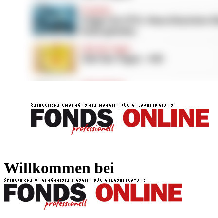
FONDS professionell
FONDS professi
Willkommen bei