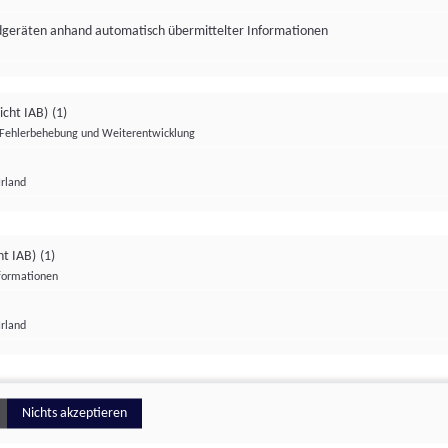
ndgeräten anhand automatisch übermittelter Informationen
icht IAB)
(1)
Fehlerbehebung und Weiterentwicklung
Irland
Impressum
Datenschutzerklärung
Datenschutzeinstellungen
ht IAB)
(1)
nformationen
Irland
ionell
Nichts akzeptieren