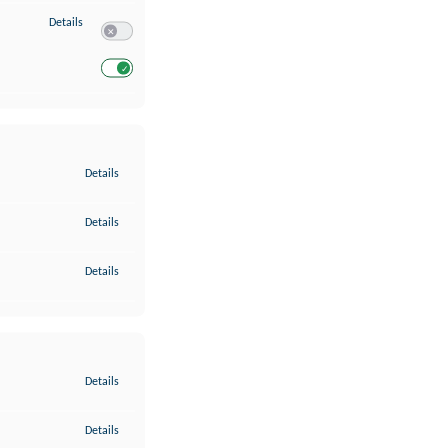
zu Entwicklung und Verbesserung der Angebote
Details
Switch zum Einwilligen bzw. Ablehnen des Dienstes Entwickl
Switch zum Einwilligen bzw. Ablehnen des Dienstes Entwicklu
zu Gewährleistung der Sicherheit, Verhinderung und Aufdeckung v
Details
zu Bereitstellung und Anzeige von Werbung und Inhalten
Details
zu Ihre Entscheidungen zum Datenschutz speichern und übermittel
Details
zu Abgleichung und Kombination von Daten aus unterschiedlichen 
Details
zu Verknüpfung verschiedener Endgeräte
Details