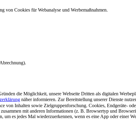
ndung von Cookies für Webanalyse und Werbemaßnahmen.
e Abrechnung).
ünden die Möglichkeit, unsere Webseite Dritten als digitalen Werbeplat
zerklärung
näher informieren.
Zur Bereitstellung unserer Dienste nutz
e von Inhalten sowie Zielgruppenforschung. Cookies, Endgeräte- ode
 zusammen mit anderen Informationen (z. B. Browsertyp und Browserin
n, um es jedes Mal wiederzuerkennen, wenn es eine App oder einer Webs