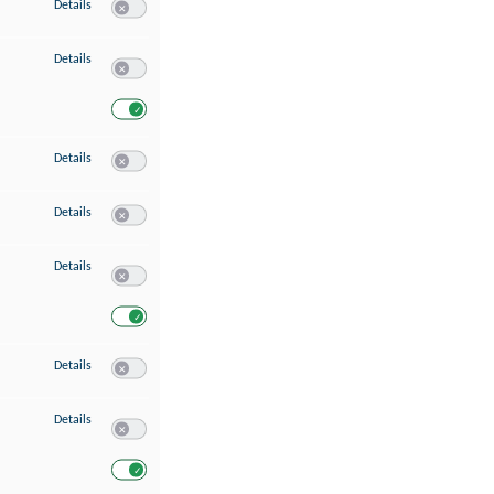
zu Speichern von oder Zugriff auf Informationen auf einem Endgerät
Details
Switch zum Einwilligen bzw. Ablehnen des Dienstes Speichern 
zu Verwendung reduzierter Daten zur Auswahl von Werbeanzeigen
Details
Switch zum Einwilligen bzw. Ablehnen des Dienstes Verwend
Switch zum Einwilligen bzw. Ablehnen des Dienstes Verwendu
zu Erstellung von Profilen für personalisierte Werbung
Details
Switch zum Einwilligen bzw. Ablehnen des Dienstes Erstellung 
zu Verwendung von Profilen zur Auswahl personalisierter Werbung
Details
Switch zum Einwilligen bzw. Ablehnen des Dienstes Verwendun
zu Messung der Werbeleistung
Details
Switch zum Einwilligen bzw. Ablehnen des Dienstes Messung 
Switch zum Einwilligen bzw. Ablehnen des Dienstes Messung d
zu Messung der Performance von Inhalten
Details
Switch zum Einwilligen bzw. Ablehnen des Dienstes Messung 
zu Analyse von Zielgruppen durch Statistiken oder Kombinationen von Dat
Details
Switch zum Einwilligen bzw. Ablehnen des Dienstes Analyse v
Switch zum Einwilligen bzw. Ablehnen des Dienstes Analyse v