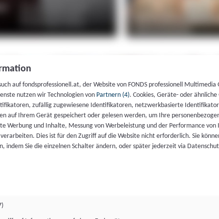
rmation
such auf fondsprofessionell.at, der Website von FONDS professionell Multimedia
ienste nutzen wir Technologien von
Partnern (4)
. Cookies, Geräte- oder ähnliche
entifikatoren, zufällig zugewiesene Identifikatoren, netzwerkbasierte Identifik
en auf Ihrem Gerät gespeichert oder gelesen werden, um Ihre personenbezogen
rte Werbung und Inhalte, Messung von Werbeleistung und der Performance von 
erarbeiten. Dies ist für den Zugriff auf die Website nicht erforderlich. Sie können
, indem Sie die einzelnen Schalter ändern, oder später jederzeit via Datenschu
7)