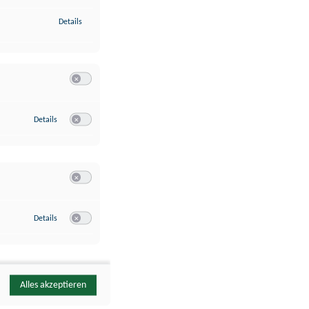
zu Identifikation von Endgeräten anhand automatisch übermittelte
Details
Switch zum Einwilligen bzw. Ablehnen der Kategorie Analyse / 
zu Google Analytics
Details
Switch zum Einwilligen bzw. Ablehnen des Dienstes Google Ana
Switch zum Einwilligen bzw. Ablehnen der Kategorie Sonstige 
zu YouTube
Details
Switch zum Einwilligen bzw. Ablehnen des Dienstes YouTube
Alles akzeptieren