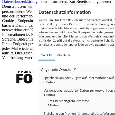
Datenschutzerklärung
näher informieren.
Zur Bereitstellung unserer
Dienste nutzen wir Technologien von
. Zwecke:
Partnern (5)
personalisierte Werbung und Inhalte, Messung von Werbeleistung
Datenschutzinformation
und der Performance von Inhalten sowie Zielgruppenforschung.
Vielen Dank für Ihren Besuch auf fondsprofessionell.at
Cookies, Endgeräte- oder ähnliche Online-Kennungen (z. B. login-
Bereitstellung unserer Dienste nutzen wir Technologien
basierte Kennungen, zufällig generierte Kennungen,
Login-basierte Identifikatoren, zufällig zugewiesene Id
netzwerkbasierte Kennungen) können zusammen mit anderen
Informationen auf Ihrem Gerät gespeichert oder gelese
Informationen (z. B. Browsertyp und Browserinformationen,
Werbung und Inhalte, Messung von Werbeleistung und d
Sprache, Bildschirmgröße, unterstützte Technologien usw.) auf
ist für den Zugriff auf die Website nicht erforderlich. S
Ihrem Endgerät gespeichert oder von dort ausgelesen werden, um es
Schalter ändern, oder später jederzeit via Datenschutzer
jedes Mal wiederzuerkennen, wenn es eine App oder einer Webseite
aufruft. Dies geschieht für einen oder mehrere der hier aufgeführten
ZWECKE
PARTNER
Verarbeitungszwecke.
Allgemein Zwecke
(7)
Speichern von oder Zugriff auf Informationen au
3 Partner
FONDS professionell
Verwendung reduzierter Daten zur Auswahl von
1 Partner
- mit berechtigtem Interesse
1 Partner
Erstellung von Profilen für personalisierte Werbu