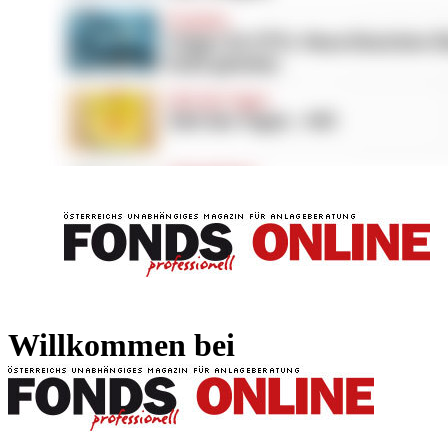
FONDS professionell
FONDS professi
Willkommen bei