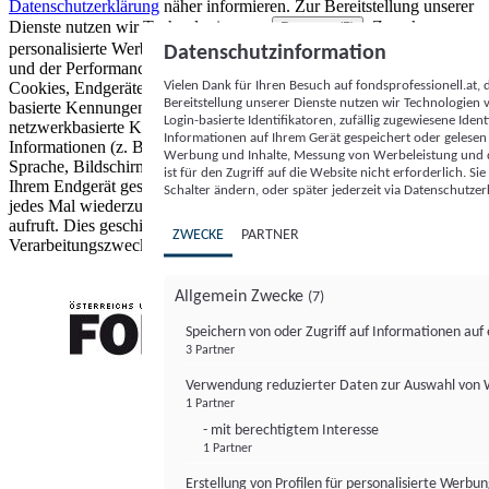
Datenschutzerklärung
näher informieren.
Zur Bereitstellung unserer
Dienste nutzen wir Technologien von
. Zwecke:
Partnern (5)
personalisierte Werbung und Inhalte, Messung von Werbeleistung
Datenschutzinformation
und der Performance von Inhalten sowie Zielgruppenforschung.
Vielen Dank für Ihren Besuch auf fondsprofessionell.at
Cookies, Endgeräte- oder ähnliche Online-Kennungen (z. B. login-
Bereitstellung unserer Dienste nutzen wir Technologien
basierte Kennungen, zufällig generierte Kennungen,
Login-basierte Identifikatoren, zufällig zugewiesene Id
netzwerkbasierte Kennungen) können zusammen mit anderen
Informationen auf Ihrem Gerät gespeichert oder gelese
Informationen (z. B. Browsertyp und Browserinformationen,
Werbung und Inhalte, Messung von Werbeleistung und d
Sprache, Bildschirmgröße, unterstützte Technologien usw.) auf
ist für den Zugriff auf die Website nicht erforderlich. S
Ihrem Endgerät gespeichert oder von dort ausgelesen werden, um es
Schalter ändern, oder später jederzeit via Datenschutzer
jedes Mal wiederzuerkennen, wenn es eine App oder einer Webseite
aufruft. Dies geschieht für einen oder mehrere der hier aufgeführten
ZWECKE
PARTNER
Verarbeitungszwecke.
Allgemein Zwecke
(7)
Speichern von oder Zugriff auf Informationen au
3 Partner
FONDS professionell
Verwendung reduzierter Daten zur Auswahl von
1 Partner
- mit berechtigtem Interesse
1 Partner
Erstellung von Profilen für personalisierte Werbu