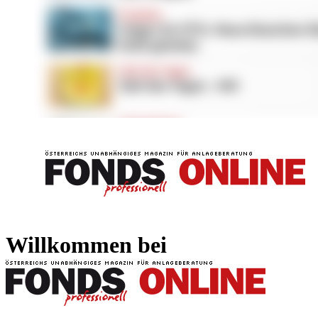
FONDS professionell
FONDS professi
Willkommen bei