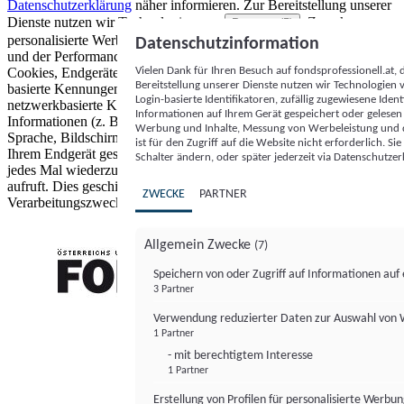
Datenschutzerklärung
näher informieren.
Zur Bereitstellung unserer
Dienste nutzen wir Technologien von
. Zwecke:
Partnern (5)
personalisierte Werbung und Inhalte, Messung von Werbeleistung
Datenschutzinformation
und der Performance von Inhalten sowie Zielgruppenforschung.
Vielen Dank für Ihren Besuch auf fondsprofessionell.at
Cookies, Endgeräte- oder ähnliche Online-Kennungen (z. B. login-
Bereitstellung unserer Dienste nutzen wir Technologien
basierte Kennungen, zufällig generierte Kennungen,
Login-basierte Identifikatoren, zufällig zugewiesene Id
netzwerkbasierte Kennungen) können zusammen mit anderen
Informationen auf Ihrem Gerät gespeichert oder gelese
Informationen (z. B. Browsertyp und Browserinformationen,
Werbung und Inhalte, Messung von Werbeleistung und d
Sprache, Bildschirmgröße, unterstützte Technologien usw.) auf
ist für den Zugriff auf die Website nicht erforderlich. S
Ihrem Endgerät gespeichert oder von dort ausgelesen werden, um es
Schalter ändern, oder später jederzeit via Datenschutzer
jedes Mal wiederzuerkennen, wenn es eine App oder einer Webseite
aufruft. Dies geschieht für einen oder mehrere der hier aufgeführten
ZWECKE
PARTNER
Verarbeitungszwecke.
Allgemein Zwecke
(7)
Speichern von oder Zugriff auf Informationen au
3 Partner
FONDS professionell
Verwendung reduzierter Daten zur Auswahl von
1 Partner
- mit berechtigtem Interesse
1 Partner
Erstellung von Profilen für personalisierte Werbu