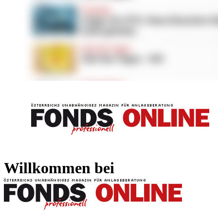
FONDS professionell
FONDS professi
Willkommen bei