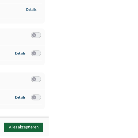
zu Identifikation von Endgeräten anhand automatisch übermittelte
Details
Switch zum Einwilligen bzw. Ablehnen der Kategorie Analyse / 
zu Google Analytics
Details
Switch zum Einwilligen bzw. Ablehnen des Dienstes Google Ana
Switch zum Einwilligen bzw. Ablehnen der Kategorie Sonstige 
zu YouTube
Details
Switch zum Einwilligen bzw. Ablehnen des Dienstes YouTube
Alles akzeptieren