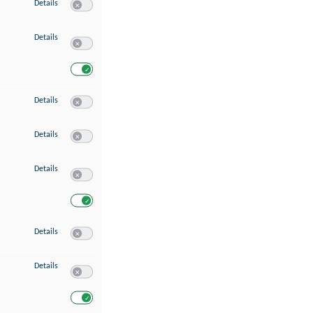
zu Speichern von oder Zugriff auf Informationen auf einem Endgerät
Details
Switch zum Einwilligen bzw. Ablehnen des Dienstes Speichern 
zu Verwendung reduzierter Daten zur Auswahl von Werbeanzeigen
Details
Switch zum Einwilligen bzw. Ablehnen des Dienstes Verwend
Switch zum Einwilligen bzw. Ablehnen des Dienstes Verwendu
zu Erstellung von Profilen für personalisierte Werbung
Details
Switch zum Einwilligen bzw. Ablehnen des Dienstes Erstellung 
zu Verwendung von Profilen zur Auswahl personalisierter Werbung
Details
Switch zum Einwilligen bzw. Ablehnen des Dienstes Verwendun
zu Messung der Werbeleistung
Details
Switch zum Einwilligen bzw. Ablehnen des Dienstes Messung 
Switch zum Einwilligen bzw. Ablehnen des Dienstes Messung d
zu Messung der Performance von Inhalten
Details
Switch zum Einwilligen bzw. Ablehnen des Dienstes Messung 
zu Analyse von Zielgruppen durch Statistiken oder Kombinationen von Dat
Details
Switch zum Einwilligen bzw. Ablehnen des Dienstes Analyse v
Switch zum Einwilligen bzw. Ablehnen des Dienstes Analyse v