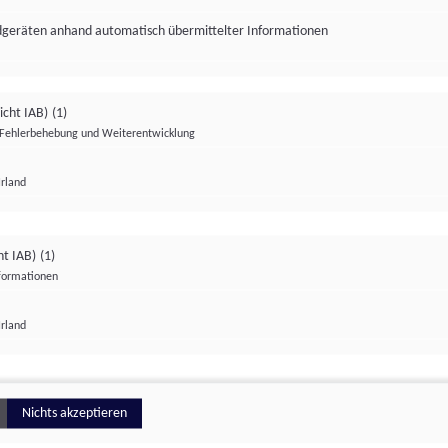
ndgeräten anhand automatisch übermittelter Informationen
icht IAB)
(1)
Fehlerbehebung und Weiterentwicklung
Irland
Impressum
Datenschutzerklärung
Datenschutzeinstellungen
ht IAB)
(1)
nformationen
Irland
ionell
Nichts akzeptieren