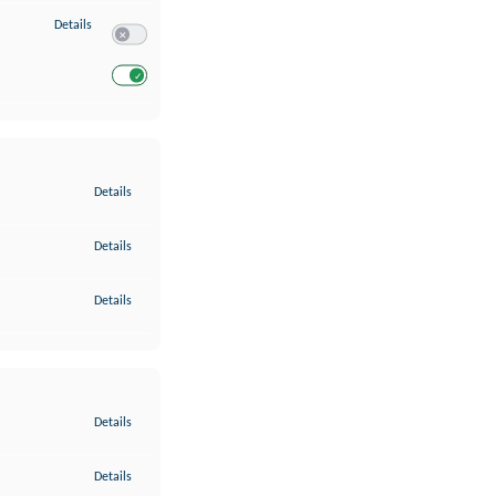
zu Entwicklung und Verbesserung der Angebote
Details
Switch zum Einwilligen bzw. Ablehnen des Dienstes Entwickl
Switch zum Einwilligen bzw. Ablehnen des Dienstes Entwicklu
zu Gewährleistung der Sicherheit, Verhinderung und Aufdeckung v
Details
zu Bereitstellung und Anzeige von Werbung und Inhalten
Details
zu Ihre Entscheidungen zum Datenschutz speichern und übermittel
Details
zu Abgleichung und Kombination von Daten aus unterschiedlichen 
Details
zu Verknüpfung verschiedener Endgeräte
Details