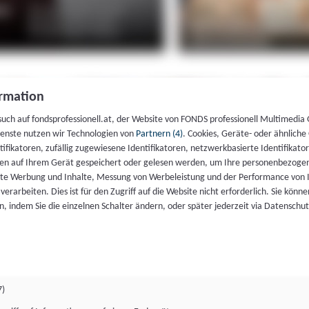
rmation
such auf fondsprofessionell.at, der Website von FONDS professionell Multimedia
ienste nutzen wir Technologien von
Partnern (4)
. Cookies, Geräte- oder ähnliche
entifikatoren, zufällig zugewiesene Identifikatoren, netzwerkbasierte Identifik
en auf Ihrem Gerät gespeichert oder gelesen werden, um Ihre personenbezogen
rte Werbung und Inhalte, Messung von Werbeleistung und der Performance von 
erarbeiten. Dies ist für den Zugriff auf die Website nicht erforderlich. Sie können
, indem Sie die einzelnen Schalter ändern, oder später jederzeit via Datenschu
7)