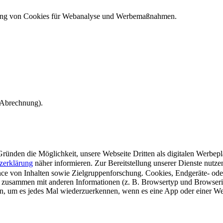
ndung von Cookies für Webanalyse und Werbemaßnahmen.
e Abrechnung).
ünden die Möglichkeit, unsere Webseite Dritten als digitalen Werbeplat
zerklärung
näher informieren.
Zur Bereitstellung unserer Dienste nutz
e von Inhalten sowie Zielgruppenforschung. Cookies, Endgeräte- ode
 zusammen mit anderen Informationen (z. B. Browsertyp und Browserin
n, um es jedes Mal wiederzuerkennen, wenn es eine App oder einer Webs