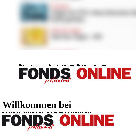
FONDS professionell
FONDS professi
Willkommen bei