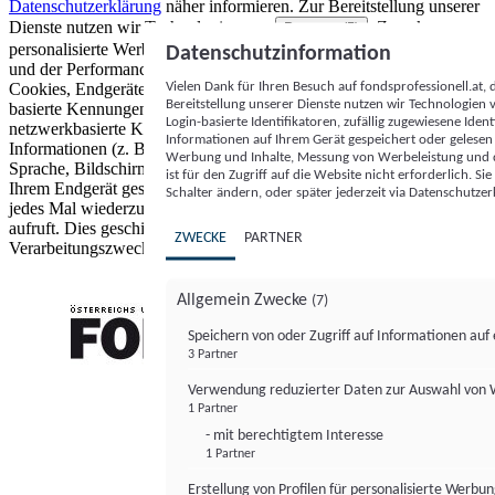
Datenschutzerklärung
näher informieren.
Zur Bereitstellung unserer
Dienste nutzen wir Technologien von
. Zwecke:
Partnern (5)
personalisierte Werbung und Inhalte, Messung von Werbeleistung
Datenschutzinformation
und der Performance von Inhalten sowie Zielgruppenforschung.
Vielen Dank für Ihren Besuch auf fondsprofessionell.at
Cookies, Endgeräte- oder ähnliche Online-Kennungen (z. B. login-
Bereitstellung unserer Dienste nutzen wir Technologien
basierte Kennungen, zufällig generierte Kennungen,
Login-basierte Identifikatoren, zufällig zugewiesene Id
netzwerkbasierte Kennungen) können zusammen mit anderen
Informationen auf Ihrem Gerät gespeichert oder gelese
Informationen (z. B. Browsertyp und Browserinformationen,
Werbung und Inhalte, Messung von Werbeleistung und d
Sprache, Bildschirmgröße, unterstützte Technologien usw.) auf
ist für den Zugriff auf die Website nicht erforderlich. S
Ihrem Endgerät gespeichert oder von dort ausgelesen werden, um es
Schalter ändern, oder später jederzeit via Datenschutzer
jedes Mal wiederzuerkennen, wenn es eine App oder einer Webseite
aufruft. Dies geschieht für einen oder mehrere der hier aufgeführten
ZWECKE
PARTNER
Verarbeitungszwecke.
Allgemein Zwecke
(7)
Speichern von oder Zugriff auf Informationen au
3 Partner
FONDS professionell
Verwendung reduzierter Daten zur Auswahl von
1 Partner
- mit berechtigtem Interesse
1 Partner
Erstellung von Profilen für personalisierte Werbu