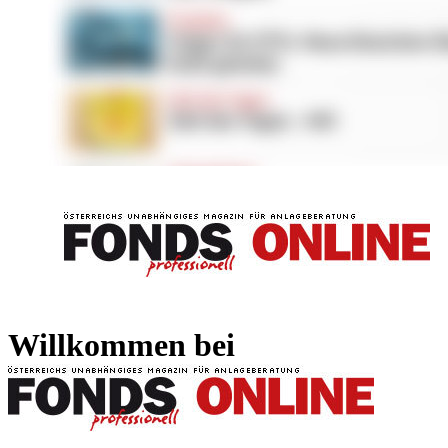
FONDS professionell
FONDS professi
Willkommen bei