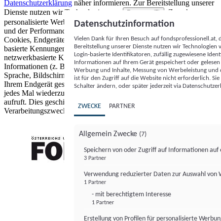
Datenschutzerklärung
näher informieren.
Zur Bereitstellung unserer
Dienste nutzen wir Technologien von
. Zwecke:
Partnern (5)
personalisierte Werbung und Inhalte, Messung von Werbeleistung
Datenschutzinformation
und der Performance von Inhalten sowie Zielgruppenforschung.
Vielen Dank für Ihren Besuch auf fondsprofessionell.at
Cookies, Endgeräte- oder ähnliche Online-Kennungen (z. B. login-
Bereitstellung unserer Dienste nutzen wir Technologien
basierte Kennungen, zufällig generierte Kennungen,
Login-basierte Identifikatoren, zufällig zugewiesene Id
netzwerkbasierte Kennungen) können zusammen mit anderen
Informationen auf Ihrem Gerät gespeichert oder gelese
Informationen (z. B. Browsertyp und Browserinformationen,
Werbung und Inhalte, Messung von Werbeleistung und d
Sprache, Bildschirmgröße, unterstützte Technologien usw.) auf
ist für den Zugriff auf die Website nicht erforderlich. S
Ihrem Endgerät gespeichert oder von dort ausgelesen werden, um es
Schalter ändern, oder später jederzeit via Datenschutzer
jedes Mal wiederzuerkennen, wenn es eine App oder einer Webseite
aufruft. Dies geschieht für einen oder mehrere der hier aufgeführten
ZWECKE
PARTNER
Verarbeitungszwecke.
Allgemein Zwecke
(7)
Speichern von oder Zugriff auf Informationen au
3 Partner
FONDS professionell
Verwendung reduzierter Daten zur Auswahl von
1 Partner
- mit berechtigtem Interesse
1 Partner
Erstellung von Profilen für personalisierte Werbu