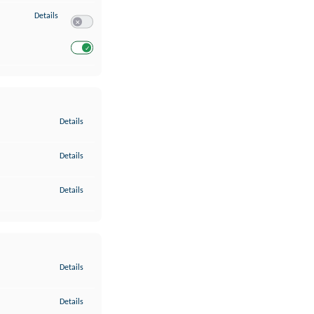
zu Entwicklung und Verbesserung der Angebote
Details
Switch zum Einwilligen bzw. Ablehnen des Dienstes Entwickl
Switch zum Einwilligen bzw. Ablehnen des Dienstes Entwicklu
zu Gewährleistung der Sicherheit, Verhinderung und Aufdeckung v
Details
zu Bereitstellung und Anzeige von Werbung und Inhalten
Details
zu Ihre Entscheidungen zum Datenschutz speichern und übermittel
Details
zu Abgleichung und Kombination von Daten aus unterschiedlichen 
Details
zu Verknüpfung verschiedener Endgeräte
Details