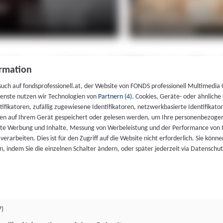
rmation
such auf fondsprofessionell.at, der Website von FONDS professionell Multimedia
ienste nutzen wir Technologien von
Partnern (4)
. Cookies, Geräte- oder ähnliche
entifikatoren, zufällig zugewiesene Identifikatoren, netzwerkbasierte Identifik
en auf Ihrem Gerät gespeichert oder gelesen werden, um Ihre personenbezogen
rte Werbung und Inhalte, Messung von Werbeleistung und der Performance von 
erarbeiten. Dies ist für den Zugriff auf die Website nicht erforderlich. Sie können
, indem Sie die einzelnen Schalter ändern, oder später jederzeit via Datenschu
7)