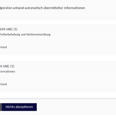
ndgeräten anhand automatisch übermittelter Informationen
icht IAB)
(1)
Fehlerbehebung und Weiterentwicklung
Irland
Impressum
Datenschutzerklärung
Datenschutzeinstellungen
ht IAB)
(1)
nformationen
Irland
ionell
Nichts akzeptieren