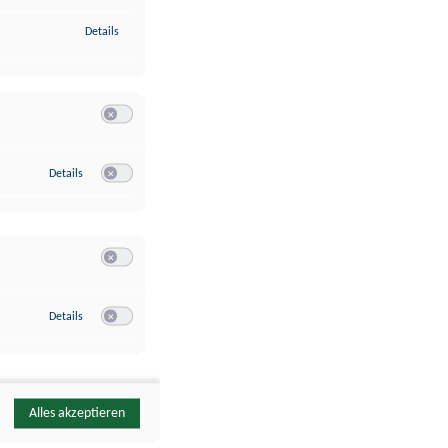
zu Identifikation von Endgeräten anhand automatisch übermittelte
Details
Switch zum Einwilligen bzw. Ablehnen der Kategorie Analyse / 
zu Google Analytics
Details
Switch zum Einwilligen bzw. Ablehnen des Dienstes Google Ana
Switch zum Einwilligen bzw. Ablehnen der Kategorie Sonstige 
zu YouTube
Details
Switch zum Einwilligen bzw. Ablehnen des Dienstes YouTube
Alles akzeptieren