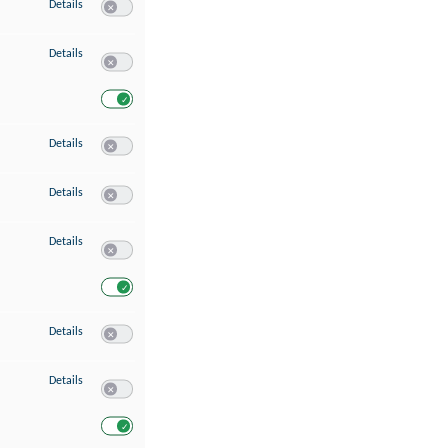
zu Speichern von oder Zugriff auf Informationen auf einem Endgerät
Details
Switch zum Einwilligen bzw. Ablehnen des Dienstes Speichern 
zu Verwendung reduzierter Daten zur Auswahl von Werbeanzeigen
Details
Switch zum Einwilligen bzw. Ablehnen des Dienstes Verwend
Switch zum Einwilligen bzw. Ablehnen des Dienstes Verwendu
zu Erstellung von Profilen für personalisierte Werbung
Details
Switch zum Einwilligen bzw. Ablehnen des Dienstes Erstellung 
zu Verwendung von Profilen zur Auswahl personalisierter Werbung
Details
Switch zum Einwilligen bzw. Ablehnen des Dienstes Verwendun
zu Messung der Werbeleistung
Details
Switch zum Einwilligen bzw. Ablehnen des Dienstes Messung 
Switch zum Einwilligen bzw. Ablehnen des Dienstes Messung d
zu Messung der Performance von Inhalten
Details
Switch zum Einwilligen bzw. Ablehnen des Dienstes Messung 
zu Analyse von Zielgruppen durch Statistiken oder Kombinationen von Dat
Details
Switch zum Einwilligen bzw. Ablehnen des Dienstes Analyse v
Switch zum Einwilligen bzw. Ablehnen des Dienstes Analyse v