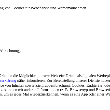
ndung von Cookies für Webanalyse und Werbemaßnahmen.
e Abrechnung).
ünden die Möglichkeit, unsere Webseite Dritten als digitalen Werbeplat
zerklärung
näher informieren.
Zur Bereitstellung unserer Dienste nutz
e von Inhalten sowie Zielgruppenforschung. Cookies, Endgeräte- ode
 zusammen mit anderen Informationen (z. B. Browsertyp und Browserin
n, um es jedes Mal wiederzuerkennen, wenn es eine App oder einer Webs