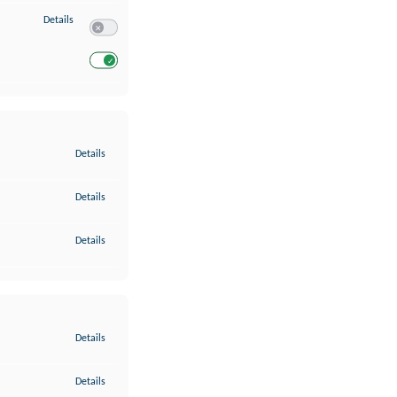
zu Entwicklung und Verbesserung der Angebote
Details
Switch zum Einwilligen bzw. Ablehnen des Dienstes Entwickl
Switch zum Einwilligen bzw. Ablehnen des Dienstes Entwicklu
zu Gewährleistung der Sicherheit, Verhinderung und Aufdeckung v
Details
zu Bereitstellung und Anzeige von Werbung und Inhalten
Details
zu Ihre Entscheidungen zum Datenschutz speichern und übermittel
Details
zu Abgleichung und Kombination von Daten aus unterschiedlichen 
Details
zu Verknüpfung verschiedener Endgeräte
Details