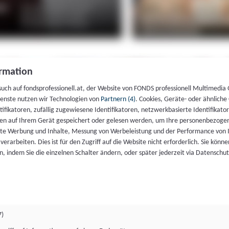
rmation
such auf fondsprofessionell.at, der Website von FONDS professionell Multimedia
ienste nutzen wir Technologien von
Partnern (4)
. Cookies, Geräte- oder ähnliche
entifikatoren, zufällig zugewiesene Identifikatoren, netzwerkbasierte Identifik
en auf Ihrem Gerät gespeichert oder gelesen werden, um Ihre personenbezogen
rte Werbung und Inhalte, Messung von Werbeleistung und der Performance von 
erarbeiten. Dies ist für den Zugriff auf die Website nicht erforderlich. Sie können
, indem Sie die einzelnen Schalter ändern, oder später jederzeit via Datenschu
7)