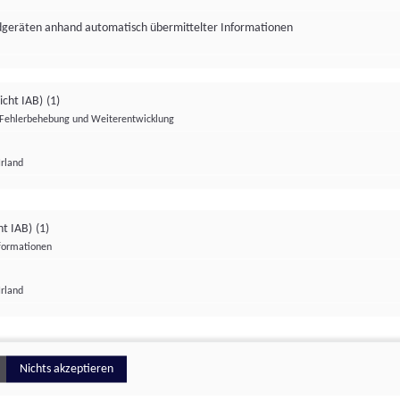
ndgeräten anhand automatisch übermittelter Informationen
icht IAB)
(1)
Fehlerbehebung und Weiterentwicklung
Irland
Impressum
Datenschutzerklärung
Datenschutzeinstellungen
ht IAB)
(1)
nformationen
Irland
ionell
Nichts akzeptieren