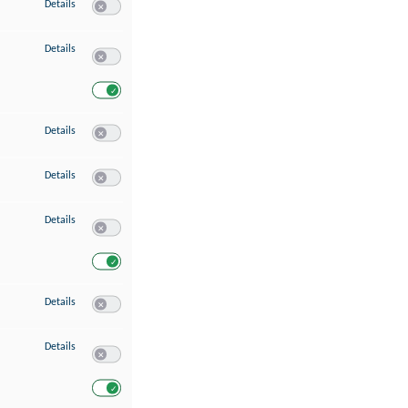
zu Speichern von oder Zugriff auf Informationen auf einem Endgerät
Details
Switch zum Einwilligen bzw. Ablehnen des Dienstes Speichern 
zu Verwendung reduzierter Daten zur Auswahl von Werbeanzeigen
Details
Switch zum Einwilligen bzw. Ablehnen des Dienstes Verwend
Switch zum Einwilligen bzw. Ablehnen des Dienstes Verwendu
zu Erstellung von Profilen für personalisierte Werbung
Details
Switch zum Einwilligen bzw. Ablehnen des Dienstes Erstellung 
zu Verwendung von Profilen zur Auswahl personalisierter Werbung
Details
Switch zum Einwilligen bzw. Ablehnen des Dienstes Verwendun
zu Messung der Werbeleistung
Details
Switch zum Einwilligen bzw. Ablehnen des Dienstes Messung 
Switch zum Einwilligen bzw. Ablehnen des Dienstes Messung d
zu Messung der Performance von Inhalten
Details
Switch zum Einwilligen bzw. Ablehnen des Dienstes Messung 
zu Analyse von Zielgruppen durch Statistiken oder Kombinationen von Dat
Details
Switch zum Einwilligen bzw. Ablehnen des Dienstes Analyse v
Switch zum Einwilligen bzw. Ablehnen des Dienstes Analyse v