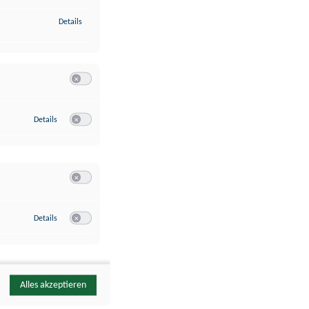
zu Identifikation von Endgeräten anhand automatisch übermittelte
Details
Switch zum Einwilligen bzw. Ablehnen der Kategorie Analyse / 
zu Google Analytics
Details
Switch zum Einwilligen bzw. Ablehnen des Dienstes Google Ana
Switch zum Einwilligen bzw. Ablehnen der Kategorie Sonstige 
zu YouTube
Details
Switch zum Einwilligen bzw. Ablehnen des Dienstes YouTube
Alles akzeptieren