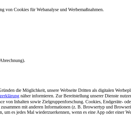
ndung von Cookies für Webanalyse und Werbemaßnahmen.
e Abrechnung).
ünden die Möglichkeit, unsere Webseite Dritten als digitalen Werbeplat
zerklärung
näher informieren.
Zur Bereitstellung unserer Dienste nutz
e von Inhalten sowie Zielgruppenforschung. Cookies, Endgeräte- ode
 zusammen mit anderen Informationen (z. B. Browsertyp und Browserin
n, um es jedes Mal wiederzuerkennen, wenn es eine App oder einer Webs