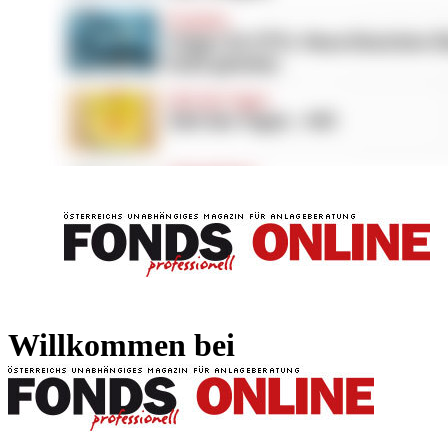
FONDS professionell
FONDS professi
Willkommen bei