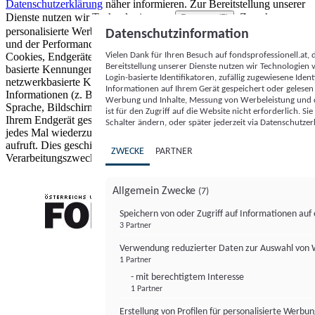
Datenschutzerklärung
näher informieren.
Zur Bereitstellung unserer
Dienste nutzen wir Technologien von
. Zwecke:
Partnern (5)
personalisierte Werbung und Inhalte, Messung von Werbeleistung
Datenschutzinformation
und der Performance von Inhalten sowie Zielgruppenforschung.
Vielen Dank für Ihren Besuch auf fondsprofessionell.at
Cookies, Endgeräte- oder ähnliche Online-Kennungen (z. B. login-
Bereitstellung unserer Dienste nutzen wir Technologien
basierte Kennungen, zufällig generierte Kennungen,
Login-basierte Identifikatoren, zufällig zugewiesene Id
netzwerkbasierte Kennungen) können zusammen mit anderen
Informationen auf Ihrem Gerät gespeichert oder gelese
Informationen (z. B. Browsertyp und Browserinformationen,
Werbung und Inhalte, Messung von Werbeleistung und d
Sprache, Bildschirmgröße, unterstützte Technologien usw.) auf
ist für den Zugriff auf die Website nicht erforderlich. S
Ihrem Endgerät gespeichert oder von dort ausgelesen werden, um es
Schalter ändern, oder später jederzeit via Datenschutzer
jedes Mal wiederzuerkennen, wenn es eine App oder einer Webseite
aufruft. Dies geschieht für einen oder mehrere der hier aufgeführten
ZWECKE
PARTNER
Verarbeitungszwecke.
Allgemein Zwecke
(7)
Speichern von oder Zugriff auf Informationen au
3 Partner
FONDS professionell
Verwendung reduzierter Daten zur Auswahl von
1 Partner
- mit berechtigtem Interesse
1 Partner
Erstellung von Profilen für personalisierte Werbu