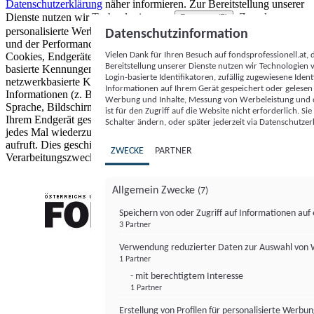
Datenschutzerklärung
näher informieren.
Zur Bereitstellung unserer
Dienste nutzen wir Technologien von
. Zwecke:
Partnern (5)
personalisierte Werbung und Inhalte, Messung von Werbeleistung
Datenschutzinformation
und der Performance von Inhalten sowie Zielgruppenforschung.
Vielen Dank für Ihren Besuch auf fondsprofessionell.at
Cookies, Endgeräte- oder ähnliche Online-Kennungen (z. B. login-
Bereitstellung unserer Dienste nutzen wir Technologien
basierte Kennungen, zufällig generierte Kennungen,
Login-basierte Identifikatoren, zufällig zugewiesene Id
netzwerkbasierte Kennungen) können zusammen mit anderen
Informationen auf Ihrem Gerät gespeichert oder gelese
Informationen (z. B. Browsertyp und Browserinformationen,
Werbung und Inhalte, Messung von Werbeleistung und d
Sprache, Bildschirmgröße, unterstützte Technologien usw.) auf
ist für den Zugriff auf die Website nicht erforderlich. S
Ihrem Endgerät gespeichert oder von dort ausgelesen werden, um es
Schalter ändern, oder später jederzeit via Datenschutzer
jedes Mal wiederzuerkennen, wenn es eine App oder einer Webseite
aufruft. Dies geschieht für einen oder mehrere der hier aufgeführten
ZWECKE
PARTNER
Verarbeitungszwecke.
Allgemein Zwecke
(7)
Speichern von oder Zugriff auf Informationen au
3 Partner
FONDS professionell
Verwendung reduzierter Daten zur Auswahl von
1 Partner
- mit berechtigtem Interesse
1 Partner
Erstellung von Profilen für personalisierte Werbu