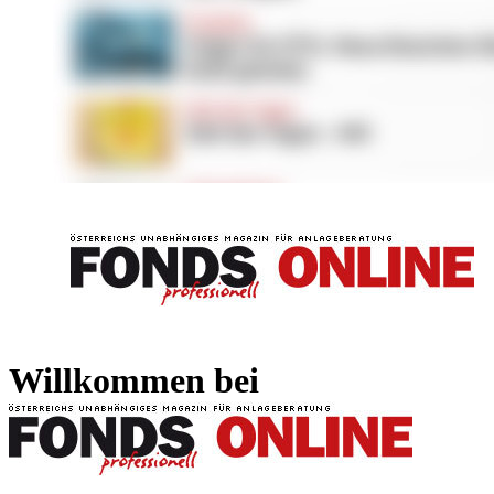
FONDS professionell
FONDS professi
Willkommen bei