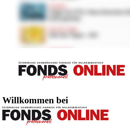
FONDS professionell
FONDS professi
Willkommen bei