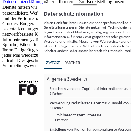
Datenschutzerklärung
näher informieren.
Zur Bereitstellung unserer
Dienste nutzen wir Technologien von
. Zwecke:
Partnern (5)
personalisierte Werbung und Inhalte, Messung von Werbeleistung
Datenschutzinformation
und der Performance von Inhalten sowie Zielgruppenforschung.
Vielen Dank für Ihren Besuch auf fondsprofessionell.at
Cookies, Endgeräte- oder ähnliche Online-Kennungen (z. B. login-
Bereitstellung unserer Dienste nutzen wir Technologien
basierte Kennungen, zufällig generierte Kennungen,
Login-basierte Identifikatoren, zufällig zugewiesene Id
netzwerkbasierte Kennungen) können zusammen mit anderen
Informationen auf Ihrem Gerät gespeichert oder gelese
Informationen (z. B. Browsertyp und Browserinformationen,
Werbung und Inhalte, Messung von Werbeleistung und d
Sprache, Bildschirmgröße, unterstützte Technologien usw.) auf
ist für den Zugriff auf die Website nicht erforderlich. S
Ihrem Endgerät gespeichert oder von dort ausgelesen werden, um es
Schalter ändern, oder später jederzeit via Datenschutzer
jedes Mal wiederzuerkennen, wenn es eine App oder einer Webseite
aufruft. Dies geschieht für einen oder mehrere der hier aufgeführten
ZWECKE
PARTNER
Verarbeitungszwecke.
Allgemein Zwecke
(7)
Speichern von oder Zugriff auf Informationen au
3 Partner
FONDS professionell
Verwendung reduzierter Daten zur Auswahl von
1 Partner
- mit berechtigtem Interesse
1 Partner
Erstellung von Profilen für personalisierte Werbu