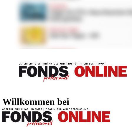
FONDS professionell
FONDS professi
Willkommen bei