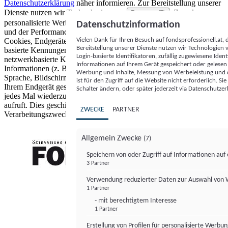
Datenschutzerklärung
näher informieren.
Zur Bereitstellung unserer
Dienste nutzen wir Technologien von
. Zwecke:
Partnern (5)
personalisierte Werbung und Inhalte, Messung von Werbeleistung
Datenschutzinformation
und der Performance von Inhalten sowie Zielgruppenforschung.
Vielen Dank für Ihren Besuch auf fondsprofessionell.at
Cookies, Endgeräte- oder ähnliche Online-Kennungen (z. B. login-
Bereitstellung unserer Dienste nutzen wir Technologien
basierte Kennungen, zufällig generierte Kennungen,
Login-basierte Identifikatoren, zufällig zugewiesene Id
netzwerkbasierte Kennungen) können zusammen mit anderen
Informationen auf Ihrem Gerät gespeichert oder gelese
Informationen (z. B. Browsertyp und Browserinformationen,
Werbung und Inhalte, Messung von Werbeleistung und d
Sprache, Bildschirmgröße, unterstützte Technologien usw.) auf
ist für den Zugriff auf die Website nicht erforderlich. S
Ihrem Endgerät gespeichert oder von dort ausgelesen werden, um es
Schalter ändern, oder später jederzeit via Datenschutzer
jedes Mal wiederzuerkennen, wenn es eine App oder einer Webseite
aufruft. Dies geschieht für einen oder mehrere der hier aufgeführten
ZWECKE
PARTNER
Verarbeitungszwecke.
Allgemein Zwecke
(7)
Speichern von oder Zugriff auf Informationen au
3 Partner
FONDS professionell
Verwendung reduzierter Daten zur Auswahl von
1 Partner
- mit berechtigtem Interesse
1 Partner
Erstellung von Profilen für personalisierte Werbu