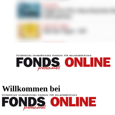
FONDS professionell
FONDS professi
Willkommen bei