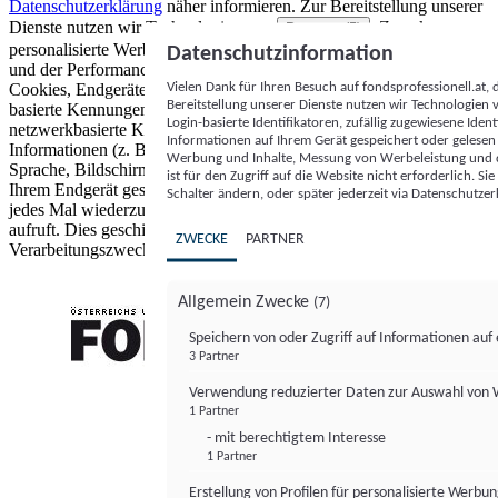
Datenschutzerklärung
näher informieren.
Zur Bereitstellung unserer
Dienste nutzen wir Technologien von
. Zwecke:
Partnern (5)
personalisierte Werbung und Inhalte, Messung von Werbeleistung
Datenschutzinformation
und der Performance von Inhalten sowie Zielgruppenforschung.
Vielen Dank für Ihren Besuch auf fondsprofessionell.at
Cookies, Endgeräte- oder ähnliche Online-Kennungen (z. B. login-
Bereitstellung unserer Dienste nutzen wir Technologien
basierte Kennungen, zufällig generierte Kennungen,
Login-basierte Identifikatoren, zufällig zugewiesene Id
netzwerkbasierte Kennungen) können zusammen mit anderen
Informationen auf Ihrem Gerät gespeichert oder gelese
Informationen (z. B. Browsertyp und Browserinformationen,
Werbung und Inhalte, Messung von Werbeleistung und d
Sprache, Bildschirmgröße, unterstützte Technologien usw.) auf
ist für den Zugriff auf die Website nicht erforderlich. S
Ihrem Endgerät gespeichert oder von dort ausgelesen werden, um es
Schalter ändern, oder später jederzeit via Datenschutzer
jedes Mal wiederzuerkennen, wenn es eine App oder einer Webseite
aufruft. Dies geschieht für einen oder mehrere der hier aufgeführten
ZWECKE
PARTNER
Verarbeitungszwecke.
Allgemein Zwecke
(7)
Speichern von oder Zugriff auf Informationen au
3 Partner
FONDS professionell
Verwendung reduzierter Daten zur Auswahl von
1 Partner
- mit berechtigtem Interesse
1 Partner
Erstellung von Profilen für personalisierte Werbu