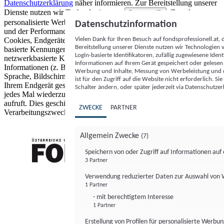
Datenschutzerklärung
näher informieren.
Zur Bereitstellung unserer
Dienste nutzen wir Technologien von
. Zwecke:
Partnern (5)
personalisierte Werbung und Inhalte, Messung von Werbeleistung
Datenschutzinformation
und der Performance von Inhalten sowie Zielgruppenforschung.
Vielen Dank für Ihren Besuch auf fondsprofessionell.at
Cookies, Endgeräte- oder ähnliche Online-Kennungen (z. B. login-
Bereitstellung unserer Dienste nutzen wir Technologien
basierte Kennungen, zufällig generierte Kennungen,
Login-basierte Identifikatoren, zufällig zugewiesene Id
netzwerkbasierte Kennungen) können zusammen mit anderen
Informationen auf Ihrem Gerät gespeichert oder gelese
Informationen (z. B. Browsertyp und Browserinformationen,
Werbung und Inhalte, Messung von Werbeleistung und d
Sprache, Bildschirmgröße, unterstützte Technologien usw.) auf
ist für den Zugriff auf die Website nicht erforderlich. S
Ihrem Endgerät gespeichert oder von dort ausgelesen werden, um es
Schalter ändern, oder später jederzeit via Datenschutzer
jedes Mal wiederzuerkennen, wenn es eine App oder einer Webseite
aufruft. Dies geschieht für einen oder mehrere der hier aufgeführten
ZWECKE
PARTNER
Verarbeitungszwecke.
Allgemein Zwecke
(7)
Speichern von oder Zugriff auf Informationen au
3 Partner
FONDS professionell
Verwendung reduzierter Daten zur Auswahl von
1 Partner
- mit berechtigtem Interesse
1 Partner
Erstellung von Profilen für personalisierte Werbu