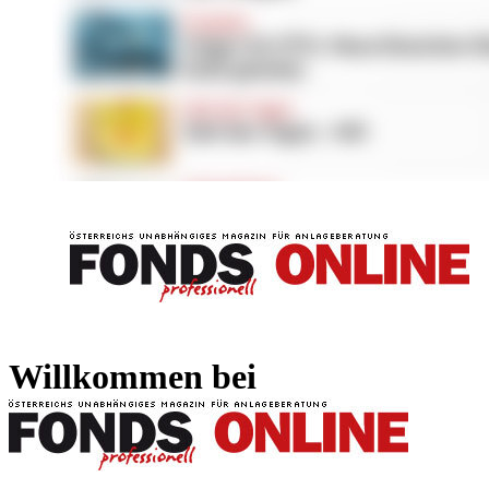
FONDS professionell
FONDS professi
Willkommen bei