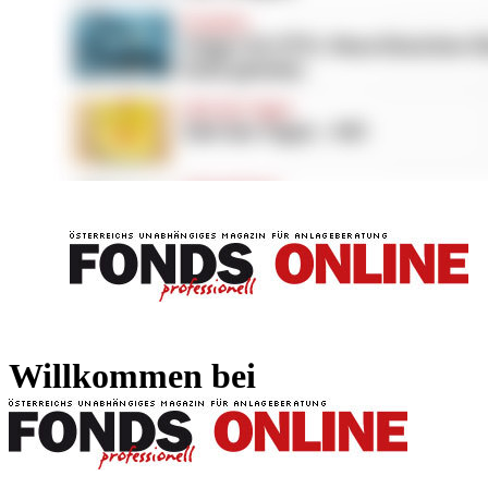
FONDS professionell
FONDS professi
Willkommen bei