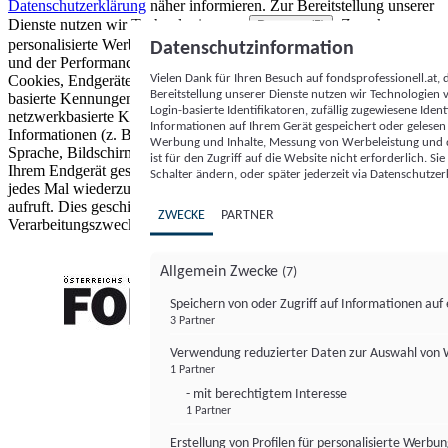
Datenschutzerklärung
näher informieren.
Zur Bereitstellung unserer
Dienste nutzen wir Technologien von
. Zwecke:
Partnern (5)
personalisierte Werbung und Inhalte, Messung von Werbeleistung
Datenschutzinformation
und der Performance von Inhalten sowie Zielgruppenforschung.
Vielen Dank für Ihren Besuch auf fondsprofessionell.at
Cookies, Endgeräte- oder ähnliche Online-Kennungen (z. B. login-
Bereitstellung unserer Dienste nutzen wir Technologien
basierte Kennungen, zufällig generierte Kennungen,
Login-basierte Identifikatoren, zufällig zugewiesene Id
netzwerkbasierte Kennungen) können zusammen mit anderen
Informationen auf Ihrem Gerät gespeichert oder gelese
Informationen (z. B. Browsertyp und Browserinformationen,
Werbung und Inhalte, Messung von Werbeleistung und d
Sprache, Bildschirmgröße, unterstützte Technologien usw.) auf
ist für den Zugriff auf die Website nicht erforderlich. S
Ihrem Endgerät gespeichert oder von dort ausgelesen werden, um es
Schalter ändern, oder später jederzeit via Datenschutzer
jedes Mal wiederzuerkennen, wenn es eine App oder einer Webseite
aufruft. Dies geschieht für einen oder mehrere der hier aufgeführten
ZWECKE
PARTNER
Verarbeitungszwecke.
Allgemein Zwecke
(7)
Speichern von oder Zugriff auf Informationen au
3 Partner
FONDS professionell
Verwendung reduzierter Daten zur Auswahl von
1 Partner
- mit berechtigtem Interesse
1 Partner
Erstellung von Profilen für personalisierte Werbu