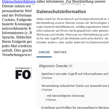
Datenschutzerklärung
näher informieren.
Zur Bereitstellung unserer
Dienste nutzen wir Technologien von
. Zwecke:
Partnern (5)
personalisierte Werbung und Inhalte, Messung von Werbeleistung
Datenschutzinformation
und der Performance von Inhalten sowie Zielgruppenforschung.
Vielen Dank für Ihren Besuch auf fondsprofessionell.at
Cookies, Endgeräte- oder ähnliche Online-Kennungen (z. B. login-
Bereitstellung unserer Dienste nutzen wir Technologien
basierte Kennungen, zufällig generierte Kennungen,
Login-basierte Identifikatoren, zufällig zugewiesene Id
netzwerkbasierte Kennungen) können zusammen mit anderen
Informationen auf Ihrem Gerät gespeichert oder gelese
Informationen (z. B. Browsertyp und Browserinformationen,
Werbung und Inhalte, Messung von Werbeleistung und d
Sprache, Bildschirmgröße, unterstützte Technologien usw.) auf
ist für den Zugriff auf die Website nicht erforderlich. S
Ihrem Endgerät gespeichert oder von dort ausgelesen werden, um es
Schalter ändern, oder später jederzeit via Datenschutzer
jedes Mal wiederzuerkennen, wenn es eine App oder einer Webseite
aufruft. Dies geschieht für einen oder mehrere der hier aufgeführten
ZWECKE
PARTNER
Verarbeitungszwecke.
Allgemein Zwecke
(7)
Speichern von oder Zugriff auf Informationen au
3 Partner
FONDS professionell
Verwendung reduzierter Daten zur Auswahl von
1 Partner
- mit berechtigtem Interesse
1 Partner
Erstellung von Profilen für personalisierte Werbu