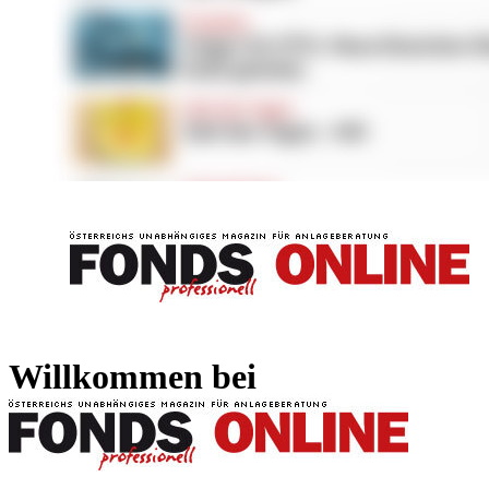
FONDS professionell
FONDS professi
Willkommen bei