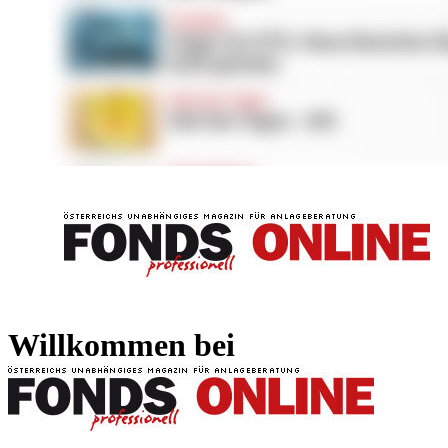
FONDS professionell
FONDS professi
Willkommen bei