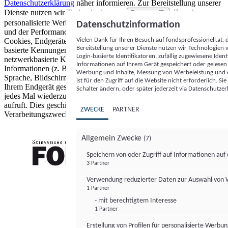
Datenschutzerklärung
näher informieren.
Zur Bereitstellung unserer
Dienste nutzen wir Technologien von
. Zwecke:
Partnern (5)
personalisierte Werbung und Inhalte, Messung von Werbeleistung
Datenschutzinformation
und der Performance von Inhalten sowie Zielgruppenforschung.
Vielen Dank für Ihren Besuch auf fondsprofessionell.at
Cookies, Endgeräte- oder ähnliche Online-Kennungen (z. B. login-
Bereitstellung unserer Dienste nutzen wir Technologien
basierte Kennungen, zufällig generierte Kennungen,
Login-basierte Identifikatoren, zufällig zugewiesene Id
netzwerkbasierte Kennungen) können zusammen mit anderen
Informationen auf Ihrem Gerät gespeichert oder gelese
Informationen (z. B. Browsertyp und Browserinformationen,
Werbung und Inhalte, Messung von Werbeleistung und d
Sprache, Bildschirmgröße, unterstützte Technologien usw.) auf
ist für den Zugriff auf die Website nicht erforderlich. S
Ihrem Endgerät gespeichert oder von dort ausgelesen werden, um es
Schalter ändern, oder später jederzeit via Datenschutzer
jedes Mal wiederzuerkennen, wenn es eine App oder einer Webseite
aufruft. Dies geschieht für einen oder mehrere der hier aufgeführten
ZWECKE
PARTNER
Verarbeitungszwecke.
Allgemein Zwecke
(7)
Speichern von oder Zugriff auf Informationen au
3 Partner
FONDS professionell
Verwendung reduzierter Daten zur Auswahl von
1 Partner
- mit berechtigtem Interesse
1 Partner
Erstellung von Profilen für personalisierte Werbu