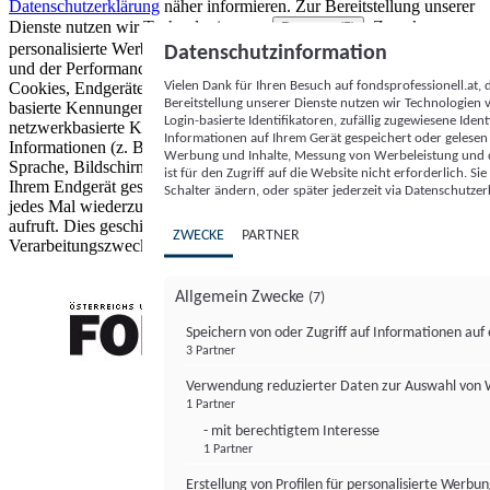
Datenschutzerklärung
näher informieren.
Zur Bereitstellung unserer
Dienste nutzen wir Technologien von
. Zwecke:
Partnern (5)
personalisierte Werbung und Inhalte, Messung von Werbeleistung
Datenschutzinformation
und der Performance von Inhalten sowie Zielgruppenforschung.
Vielen Dank für Ihren Besuch auf fondsprofessionell.at
Cookies, Endgeräte- oder ähnliche Online-Kennungen (z. B. login-
Bereitstellung unserer Dienste nutzen wir Technologien
basierte Kennungen, zufällig generierte Kennungen,
Login-basierte Identifikatoren, zufällig zugewiesene Id
netzwerkbasierte Kennungen) können zusammen mit anderen
Informationen auf Ihrem Gerät gespeichert oder gelese
Informationen (z. B. Browsertyp und Browserinformationen,
Werbung und Inhalte, Messung von Werbeleistung und d
Sprache, Bildschirmgröße, unterstützte Technologien usw.) auf
ist für den Zugriff auf die Website nicht erforderlich. S
Ihrem Endgerät gespeichert oder von dort ausgelesen werden, um es
Schalter ändern, oder später jederzeit via Datenschutzer
jedes Mal wiederzuerkennen, wenn es eine App oder einer Webseite
aufruft. Dies geschieht für einen oder mehrere der hier aufgeführten
ZWECKE
PARTNER
Verarbeitungszwecke.
Allgemein Zwecke
(7)
Speichern von oder Zugriff auf Informationen au
3 Partner
FONDS professionell
Verwendung reduzierter Daten zur Auswahl von
1 Partner
- mit berechtigtem Interesse
1 Partner
Erstellung von Profilen für personalisierte Werbu