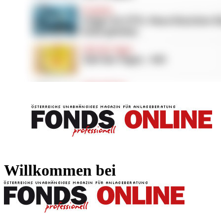
FONDS professionell
FONDS professi
Willkommen bei