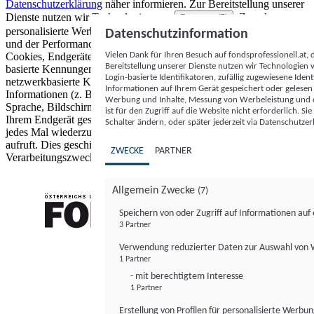
Datenschutzerklärung
näher informieren.
Zur Bereitstellung unserer
Dienste nutzen wir Technologien von
. Zwecke:
Partnern (5)
personalisierte Werbung und Inhalte, Messung von Werbeleistung
Datenschutzinformation
und der Performance von Inhalten sowie Zielgruppenforschung.
Vielen Dank für Ihren Besuch auf fondsprofessionell.at
Cookies, Endgeräte- oder ähnliche Online-Kennungen (z. B. login-
Bereitstellung unserer Dienste nutzen wir Technologien
basierte Kennungen, zufällig generierte Kennungen,
Login-basierte Identifikatoren, zufällig zugewiesene Id
netzwerkbasierte Kennungen) können zusammen mit anderen
Informationen auf Ihrem Gerät gespeichert oder gelese
Informationen (z. B. Browsertyp und Browserinformationen,
Werbung und Inhalte, Messung von Werbeleistung und d
Sprache, Bildschirmgröße, unterstützte Technologien usw.) auf
ist für den Zugriff auf die Website nicht erforderlich. S
Ihrem Endgerät gespeichert oder von dort ausgelesen werden, um es
Schalter ändern, oder später jederzeit via Datenschutzer
jedes Mal wiederzuerkennen, wenn es eine App oder einer Webseite
aufruft. Dies geschieht für einen oder mehrere der hier aufgeführten
ZWECKE
PARTNER
Verarbeitungszwecke.
Allgemein Zwecke
(7)
Speichern von oder Zugriff auf Informationen au
3 Partner
FONDS professionell
Verwendung reduzierter Daten zur Auswahl von
1 Partner
- mit berechtigtem Interesse
1 Partner
Erstellung von Profilen für personalisierte Werbu