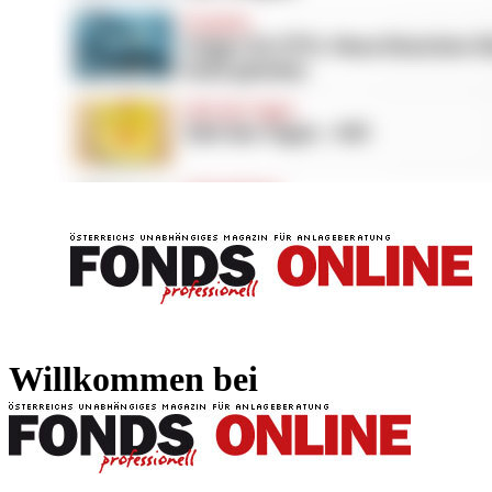
FONDS professionell
FONDS professi
Willkommen bei