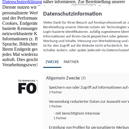
Datenschutzerklärung
näher informieren.
Zur Bereitstellung unserer
Dienste nutzen wir Technologien von
. Zwecke:
Partnern (5)
personalisierte Werbung und Inhalte, Messung von Werbeleistung
Datenschutzinformation
und der Performance von Inhalten sowie Zielgruppenforschung.
Vielen Dank für Ihren Besuch auf fondsprofessionell.at
Cookies, Endgeräte- oder ähnliche Online-Kennungen (z. B. login-
Bereitstellung unserer Dienste nutzen wir Technologien
basierte Kennungen, zufällig generierte Kennungen,
Login-basierte Identifikatoren, zufällig zugewiesene Id
netzwerkbasierte Kennungen) können zusammen mit anderen
Informationen auf Ihrem Gerät gespeichert oder gelese
Informationen (z. B. Browsertyp und Browserinformationen,
Werbung und Inhalte, Messung von Werbeleistung und d
Sprache, Bildschirmgröße, unterstützte Technologien usw.) auf
ist für den Zugriff auf die Website nicht erforderlich. S
Ihrem Endgerät gespeichert oder von dort ausgelesen werden, um es
Schalter ändern, oder später jederzeit via Datenschutzer
jedes Mal wiederzuerkennen, wenn es eine App oder einer Webseite
aufruft. Dies geschieht für einen oder mehrere der hier aufgeführten
ZWECKE
PARTNER
Verarbeitungszwecke.
Allgemein Zwecke
(7)
Speichern von oder Zugriff auf Informationen au
3 Partner
FONDS professionell
Verwendung reduzierter Daten zur Auswahl von
1 Partner
- mit berechtigtem Interesse
1 Partner
Erstellung von Profilen für personalisierte Werbu