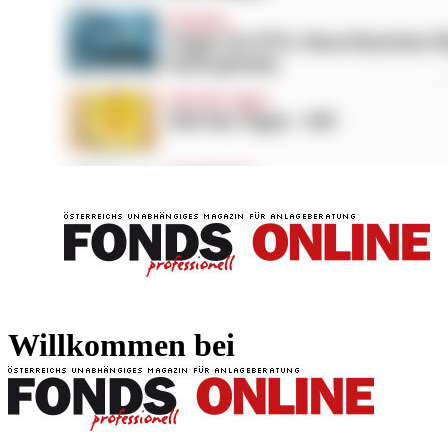
FONDS professionell
FONDS professi
Willkommen bei