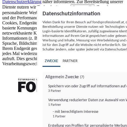
Datenschutzerklärung
näher informieren.
Zur Bereitstellung unserer
Dienste nutzen wir Technologien von
. Zwecke:
Partnern (5)
personalisierte Werbung und Inhalte, Messung von Werbeleistung
Datenschutzinformation
und der Performance von Inhalten sowie Zielgruppenforschung.
Vielen Dank für Ihren Besuch auf fondsprofessionell.at
Cookies, Endgeräte- oder ähnliche Online-Kennungen (z. B. login-
Bereitstellung unserer Dienste nutzen wir Technologien
basierte Kennungen, zufällig generierte Kennungen,
Login-basierte Identifikatoren, zufällig zugewiesene Id
netzwerkbasierte Kennungen) können zusammen mit anderen
Informationen auf Ihrem Gerät gespeichert oder gelese
Informationen (z. B. Browsertyp und Browserinformationen,
Werbung und Inhalte, Messung von Werbeleistung und d
Sprache, Bildschirmgröße, unterstützte Technologien usw.) auf
ist für den Zugriff auf die Website nicht erforderlich. S
Ihrem Endgerät gespeichert oder von dort ausgelesen werden, um es
Schalter ändern, oder später jederzeit via Datenschutzer
jedes Mal wiederzuerkennen, wenn es eine App oder einer Webseite
aufruft. Dies geschieht für einen oder mehrere der hier aufgeführten
ZWECKE
PARTNER
Verarbeitungszwecke.
Allgemein Zwecke
(7)
Speichern von oder Zugriff auf Informationen au
3 Partner
FONDS professionell
Verwendung reduzierter Daten zur Auswahl von
1 Partner
- mit berechtigtem Interesse
1 Partner
Erstellung von Profilen für personalisierte Werbu