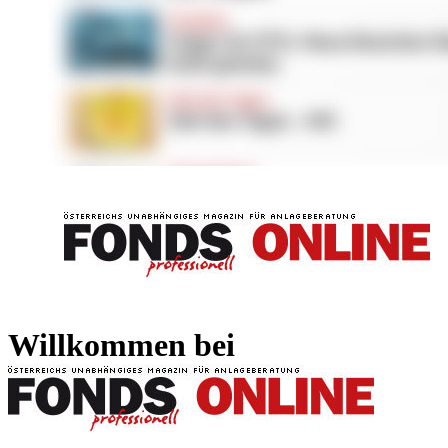
FONDS professionell
FONDS professi
Willkommen bei