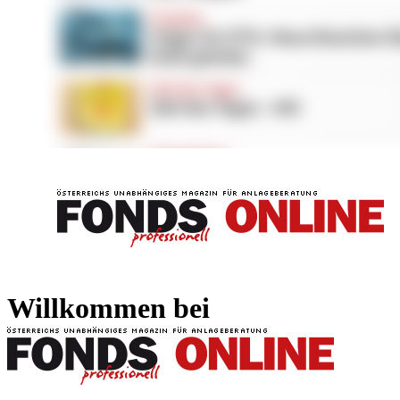
FONDS professionell
FONDS professi
Willkommen bei