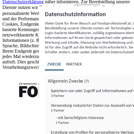
Datenschutzerklärung
näher informieren.
Zur Bereitstellung unserer
Dienste nutzen wir Technologien von
. Zwecke:
Partnern (5)
personalisierte Werbung und Inhalte, Messung von Werbeleistung
Datenschutzinformation
und der Performance von Inhalten sowie Zielgruppenforschung.
Vielen Dank für Ihren Besuch auf fondsprofessionell.at
Cookies, Endgeräte- oder ähnliche Online-Kennungen (z. B. login-
Bereitstellung unserer Dienste nutzen wir Technologien
basierte Kennungen, zufällig generierte Kennungen,
Login-basierte Identifikatoren, zufällig zugewiesene Id
netzwerkbasierte Kennungen) können zusammen mit anderen
Informationen auf Ihrem Gerät gespeichert oder gelese
Informationen (z. B. Browsertyp und Browserinformationen,
Werbung und Inhalte, Messung von Werbeleistung und d
Sprache, Bildschirmgröße, unterstützte Technologien usw.) auf
ist für den Zugriff auf die Website nicht erforderlich. S
Ihrem Endgerät gespeichert oder von dort ausgelesen werden, um es
Schalter ändern, oder später jederzeit via Datenschutzer
jedes Mal wiederzuerkennen, wenn es eine App oder einer Webseite
aufruft. Dies geschieht für einen oder mehrere der hier aufgeführten
ZWECKE
PARTNER
Verarbeitungszwecke.
Allgemein Zwecke
(7)
Speichern von oder Zugriff auf Informationen au
3 Partner
FONDS professionell
Verwendung reduzierter Daten zur Auswahl von
1 Partner
- mit berechtigtem Interesse
1 Partner
Erstellung von Profilen für personalisierte Werbu