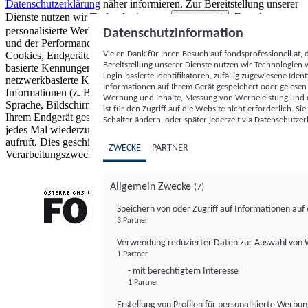
Datenschutzerklärung
näher informieren.
Zur Bereitstellung unserer
Dienste nutzen wir Technologien von
. Zwecke:
Partnern (5)
personalisierte Werbung und Inhalte, Messung von Werbeleistung
Datenschutzinformation
und der Performance von Inhalten sowie Zielgruppenforschung.
Vielen Dank für Ihren Besuch auf fondsprofessionell.at
Cookies, Endgeräte- oder ähnliche Online-Kennungen (z. B. login-
Bereitstellung unserer Dienste nutzen wir Technologien
basierte Kennungen, zufällig generierte Kennungen,
Login-basierte Identifikatoren, zufällig zugewiesene Id
netzwerkbasierte Kennungen) können zusammen mit anderen
Informationen auf Ihrem Gerät gespeichert oder gelese
Informationen (z. B. Browsertyp und Browserinformationen,
Werbung und Inhalte, Messung von Werbeleistung und d
Sprache, Bildschirmgröße, unterstützte Technologien usw.) auf
ist für den Zugriff auf die Website nicht erforderlich. S
Ihrem Endgerät gespeichert oder von dort ausgelesen werden, um es
Schalter ändern, oder später jederzeit via Datenschutzer
jedes Mal wiederzuerkennen, wenn es eine App oder einer Webseite
aufruft. Dies geschieht für einen oder mehrere der hier aufgeführten
ZWECKE
PARTNER
Verarbeitungszwecke.
Allgemein Zwecke
(7)
Speichern von oder Zugriff auf Informationen au
3 Partner
FONDS professionell
Verwendung reduzierter Daten zur Auswahl von
1 Partner
- mit berechtigtem Interesse
1 Partner
Erstellung von Profilen für personalisierte Werbu