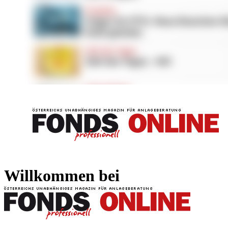
FONDS professionell
FONDS professi
Willkommen bei