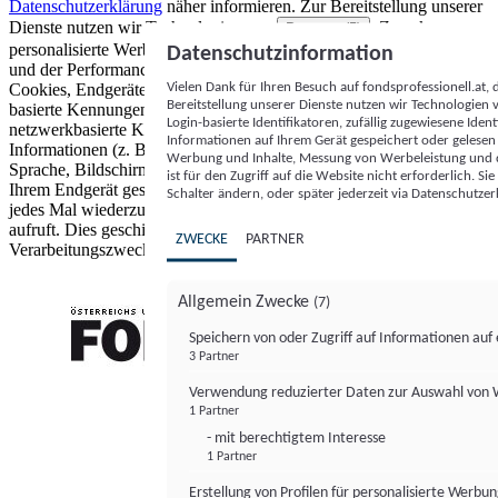
Datenschutzerklärung
näher informieren.
Zur Bereitstellung unserer
Dienste nutzen wir Technologien von
. Zwecke:
Partnern (5)
personalisierte Werbung und Inhalte, Messung von Werbeleistung
Datenschutzinformation
und der Performance von Inhalten sowie Zielgruppenforschung.
Vielen Dank für Ihren Besuch auf fondsprofessionell.at
Cookies, Endgeräte- oder ähnliche Online-Kennungen (z. B. login-
Bereitstellung unserer Dienste nutzen wir Technologien
basierte Kennungen, zufällig generierte Kennungen,
Login-basierte Identifikatoren, zufällig zugewiesene Id
netzwerkbasierte Kennungen) können zusammen mit anderen
Informationen auf Ihrem Gerät gespeichert oder gelese
Informationen (z. B. Browsertyp und Browserinformationen,
Werbung und Inhalte, Messung von Werbeleistung und d
Sprache, Bildschirmgröße, unterstützte Technologien usw.) auf
ist für den Zugriff auf die Website nicht erforderlich. S
Ihrem Endgerät gespeichert oder von dort ausgelesen werden, um es
Schalter ändern, oder später jederzeit via Datenschutzer
jedes Mal wiederzuerkennen, wenn es eine App oder einer Webseite
aufruft. Dies geschieht für einen oder mehrere der hier aufgeführten
ZWECKE
PARTNER
Verarbeitungszwecke.
Allgemein Zwecke
(7)
Speichern von oder Zugriff auf Informationen au
3 Partner
FONDS professionell
Verwendung reduzierter Daten zur Auswahl von
1 Partner
- mit berechtigtem Interesse
1 Partner
Erstellung von Profilen für personalisierte Werbu