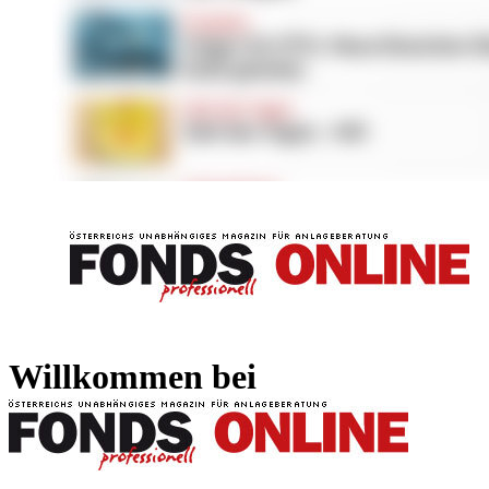
FONDS professionell
FONDS professi
Willkommen bei